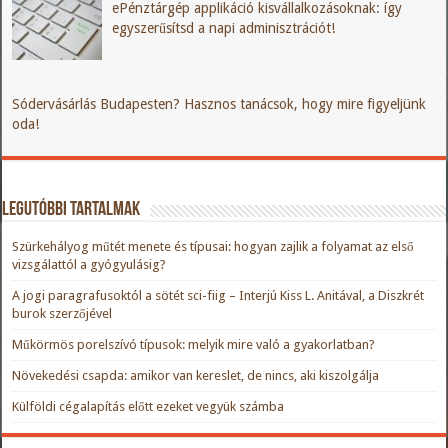
ePénztárgép applikáció kisvállalkozásoknak: így
egyszerűsítsd a napi adminisztrációt!
Sódervásárlás Budapesten? Hasznos tanácsok, hogy mire figyeljünk
oda!
Legutóbbi tartalmak
Szürkehályog műtét menete és típusai: hogyan zajlik a folyamat az első
vizsgálattól a gyógyulásig?
A jogi paragrafusoktól a sötét sci-fiig – Interjú Kiss L. Anitával, a Diszkrét
burok szerzőjével
Műkörmös porelszívó típusok: melyik mire való a gyakorlatban?
Növekedési csapda: amikor van kereslet, de nincs, aki kiszolgálja
Külföldi cégalapítás előtt ezeket vegyük számba