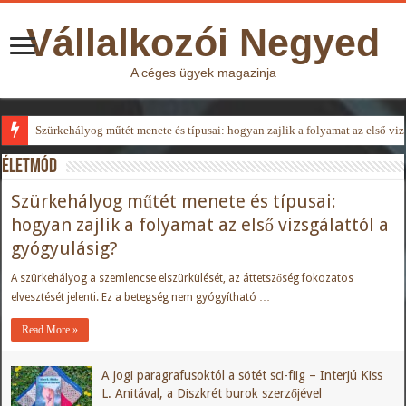
Vállalkozói Negyed
A céges ügyek magazinja
Szürkehályog műtét menete és típusai: hogyan zajlik a folyamat az első viz
Életmód
Szürkehályog műtét menete és típusai:
hogyan zajlik a folyamat az első vizsgálattól a
gyógyulásig?
A szürkehályog a szemlencse elszürkülését, az áttetszőség fokozatos
elvesztését jelenti. Ez a betegség nem gyógyítható …
Read More »
A jogi paragrafusoktól a sötét sci-fiig – Interjú Kiss
L. Anitával, a Diszkrét burok szerzőjével