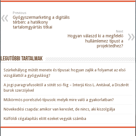
Previous
Gyógyszermarketing a digitális
térben: a hatékony
tartalomgyártás titkai
Next
Hogyan válaszd ki a megfelelő
hullámlemez típust a
projektedhez?
Legutóbbi tartalmak
Szürkehályog műtét menete és típusai: hogyan zajlik a folyamat az első
vizsgálattól a gyógyulásig?
A jogi paragrafusoktól a sötét sci-fiig – Interjú Kiss L. Anitával, a Diszkrét
burok szerzőjével
Műkörmös porelszívó típusok: melyik mire való a gyakorlatban?
Növekedési csapda: amikor van kereslet, de nincs, aki kiszolgálja
Külföldi cégalapítás előtt ezeket vegyük számba