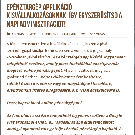
ePénztárgép applikáció
kisvállalkozásoknak: így egyszerűsítsd a
napi adminisztrációt!
Gazdaság
,
Kereskedelem
,
Szolgáltatások
1,545 Views
A téma nem ismeretlen a kisvállalkozásoknak, hiszen a jövő
technológiáját kínálja, természetesen a vonatkozó jogszabályi
követelményekkel társítva
. Az ePénztárgép applikáció ingyenesen
telepíthető szoftver, amely plusz funkciókkal okosítja a már
meglévő online pénztárgépet
. Miben mutatkozik meg ez a
gyakorlati életben?
Képes cikkelemes értékesítésre,
raktárkészlet kezelésre vagy vendéglátóipari kezelésre,
elektronikus fizetés elfogadására, sőt, NTAK adatküldésre is.
Összekapcsolható online pénztárgéppel
Az Androidos eszközre telepíthető ingyenes szoftver a Google
Play áruházból érhető el, ráadásul az app által támogatott
adóügyi nyomtatóval egy teljes értékű pénztárgép kapható.
Az