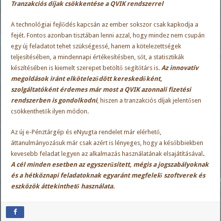
Tranzakciós díjak csökkentése a QVIK rendszerrel
A technológiai fejlődés kapcsán az ember sokszor csak kapkodja a
fejét. Fontos azonban tisztában lenni azzal, hogy mindez nem csupán
egy új feladatot tehet szükségessé, hanem a kötelezettségek
teljesítésében, a mindennapi értékesítésben, sőt, a statisztikák
készítésében is kiemelt szerepet betöltő segítőtárs is.
Az innovatív
megoldások iránt elköteleződött kereskedőként,
szolgáltatóként érdemes már most a QVIK azonnali fizetési
rendszerben is gondolkodni
, hiszen a tranzakciós díjak jelentősen
csökkenthetők ilyen módon.
Az új e-Pénztárgép és eNyugta rendelet már elérhető,
áttanulmányozásuk már csak azért is lényeges, hogy a későbbiekben
kevesebb feladat legyen az alkalmazás használatának elsajátításával
.
A cél minden esetben az egyszerűsített, mégis a jogszabályoknak
és a hétköznapi feladatoknak egyaránt megfelelő szoftverek és
eszközök áttekinthető használata.