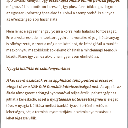
app további előnye, hogy
összekapcsolható online pénztárgéppel
,
méghozzá bluetooth-on keresztül, így plusz funkciókkal gazdagodhat
az egyszerű pénztárgépes eladás. Ebből a szempontból is előnyös
az
ePénztárgép app
használata.
Nem lehet elégszer hangsúlyozni a korral való haladás fontosságát.
Erre a kiskereskedelmi szektort gyakran a vonatkozó jogi háttéranyag
is rákényszeríti, viszont a még nem kötelező, de kétségkívül a munkát
megkönnyítő megoldások sok előnyt kínálnak a mindennapi teendők
között. Pláne így van ez akkor, ha ingyenesen elérhető az.
Nyugta kiállítás és számlanyomtatás
A korszerű eszközök és az applikáció több ponton is összeér,
eleget téve a NAV felé fennálló kötelezettségeknek.
Az app és az
általa támogatott adóügyi nyomtatóval teljes értékű pénztárgéphez
juthat a kereskedő, ezzel a
nyugtaadási kötelezettségnek
is eleget
téve. A nyugta kiállítása mellett bankkártyával történő fizetés is
lehetséges, sőt, a terminál nyomtatójával a számla nyomtatása is
lehetségessé válik.