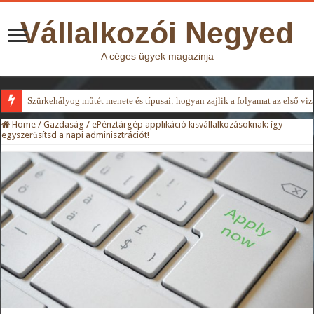
Vállalkozói Negyed
A céges ügyek magazinja
Szürkehályog műtét menete és típusai: hogyan zajlik a folyamat az első viz
Home
/
Gazdaság
/
ePénztárgép applikáció kisvállalkozásoknak: így
egyszerűsítsd a napi adminisztrációt!