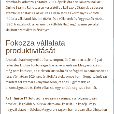
számlázási adatszolgáltatást. 2021. április óta a vállalkozóknak az
Online Számla Rendszeren keresztül be kell szolgáltatniuk az összes
számlájuk adatait. Ez az előírás a vállalatok és kormányok közötti
(B2G), a vállalatok közötti (B2B), és a vállalatok és fogyasztók közötti
(B2C) tranzakciókra, valamint a külföldi illetőségű személyek által
kiállított számlákra is érvényes.
Fokozza vállalata
produktivitását
A vállalat hatékony működése szempontjából minden technológiai
fejlesztés kritikus fontosságú. Bár az e-számlázás Magyarországon
még nem kötelező, az elektronikus számlák befogadása hamarosan az
lesz. Várhatóan 2024 januárjától! Az elektromos formátumú számlázás
mindkét fél számára kényelmesebb, ráadásul gyorsabb és
biztonságosabb is. Ezért választja egyre több cég ezt a formát.
Az
Infinite IT Solutions
e-számla csomagja a folyamatosan
növekvő, legalább 50 fős vállalatoknak készült. Ha közép- vagy
nagyvállalatot működtet Magyarországon, hamarosan elkerülhetetlen