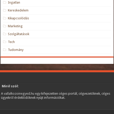
Ingatlan
Kereskedelem
Kikapcsolódás
Marketing
Szolgáltatások
Tech
Tudomány
Miről szól:
A
vallalkozoinegyed.hu
egy kifejezetten céges portál, cégvezetőknek, céges
ügyekről érdeklődőknek nyújt információkat.