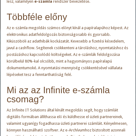
lesz, valamilyen
e-számla
rendszer bevezetése.
Többféle előny
Az e-számla megoldás számos előnyt kínál a papíralapúhoz képest. Az
elektronikus adatfeldolgozás biztonságosabb és gyorsabb.
Kiküszöböli az adathibák kockázatát. Kevesebb a fizetési késedelem,
javul a cashflow. Segítenek csökkenteni a tároláshoz, nyomtatáshoz és
postázáshoz kapcsolódó költségeket. Az e-számlák feldolgozása
körülbelül 80%-kal olcsóbb, mint a hagyományos papíralapú
dokumentumoké. A nyomtatási mennyiség csökkentésével vállalata
lépéseket tesz a fenntarthatóság felé.
Mi az az Infinite e-számla
csomag?
Az Infinite IT Solutions által kínált megoldás segít, hogy számláit
digitális formában állíthassa elő és küldhesse el üzleti partnereinek,
valamint ugyanígy fogadhassa üzleti partnerei számláit. Kényelmesen,
könnyen használható szoftver. Az e-Archívumhoz biztosított azonnali