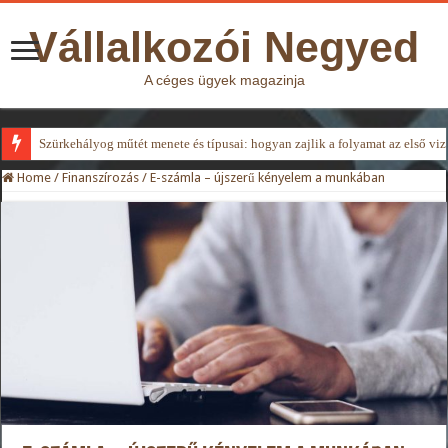
Vállalkozói Negyed
A céges ügyek magazinja
Szürkehályog műtét menete és típusai: hogyan zajlik a folyamat az első viz
Home
/
Finanszírozás
/
E-számla – újszerű kényelem a munkában