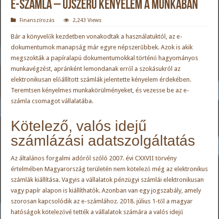
E-számla – újszerű kényelem a munkában
Finanszírozás
2,243 Views
Bár a könyvelők kezdetben vonakodtak a használatuktól, az e-
dokumentumok manapság már egyre népszerűbbek. Azok is akik
megszokták a papíralapú dokumentumokkal történő hagyományos
munkavégzést, apránként lemondanak erről a szokásukról az
elektronikusan előállított számlák jelentette kényelem érdekében.
Teremtsen kényelmes munkakörülményeket, és vezesse be az e-
számla csomagot vállalatába.
Kötelező, valós idejű
számlázási adatszolgáltatás
Az általános forgalmi adóról szóló 2007. évi CXXVII törvény
értelmében Magyarország területén nem kötelező még az elektronikus
számlák kiállítása. Vagyis a vállalatok pénzügyi számlái elektronikusan
vagy papír alapon is kiállíthatók. Azonban van egy jogszabály, amely
szorosan kapcsolódik az e-számlához. 2018. július 1-től a magyar
hatóságok kötelezővé tették a vállalatok számára a valós idejű