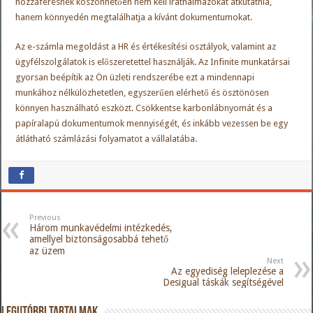
hozzáférésnek köszönhetően nem kell irathalmazokat átkutatnia,
hanem könnyedén megtalálhatja a kívánt dokumentumokat.
Az e-számla megoldást a HR és értékesítési osztályok, valamint az
ügyfélszolgálatok is előszeretettel használják. Az Infinite munkatársai
gyorsan beépítik az Ön üzleti rendszerébe ezt a mindennapi
munkához nélkülözhetetlen, egyszerűen elérhető és ösztönösen
könnyen használható eszközt. Csökkentse karbonlábnyomát és a
papíralapú dokumentumok mennyiségét, és inkább vezessen be egy
átlátható számlázási folyamatot a vállalatába.
Previous
Három munkavédelmi intézkedés,
amellyel biztonságosabbá tehető
az üzem
Next
Az egyediség leleplezése a
Desigual táskák segítségével
Legutóbbi tartalmak