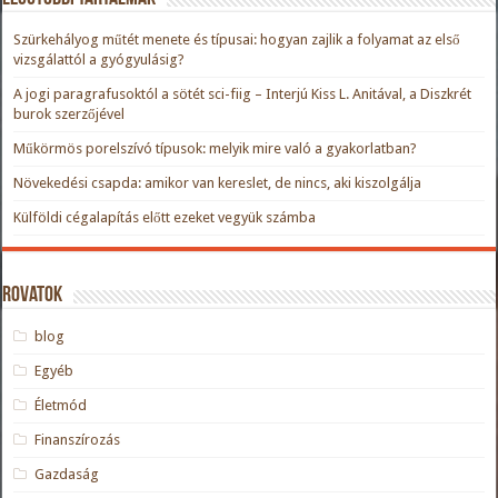
Szürkehályog műtét menete és típusai: hogyan zajlik a folyamat az első
vizsgálattól a gyógyulásig?
A jogi paragrafusoktól a sötét sci-fiig – Interjú Kiss L. Anitával, a Diszkrét
burok szerzőjével
Műkörmös porelszívó típusok: melyik mire való a gyakorlatban?
Növekedési csapda: amikor van kereslet, de nincs, aki kiszolgálja
Külföldi cégalapítás előtt ezeket vegyük számba
Rovatok
blog
Egyéb
Életmód
Finanszírozás
Gazdaság