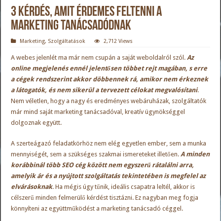
3 kérdés, amit érdemes feltenni a
marketing tanácsadódnak
Marketing
,
Szolgáltatások
2,712 Views
A webes jelenlét ma már nem csupán a saját weboldalról szól.
Az
online megjelenés ennél jelentősen többet rejt magában, s erre
a cégek rendszerint akkor döbbennek rá, amikor nem érkeznek
a látogatók, és nem sikerül a tervezett célokat megvalósítani
.
Nem véletlen, hogy a nagy és eredményes webáruházak, szolgáltatók
már mind saját marketing tanácsadóval, kreatív ügynökséggel
dolgoznak együtt.
A szerteágazó feladatkörhöz nem elég egyetlen ember, sem a munka
mennyiségét, sem a szükséges szakmai ismereteket illetően.
A minden
korábbinál több SEO cég között nem egyszerű rátalálni arra,
amelyik ár és a nyújtott szolgáltatás tekintetében is megfelel az
elvárásoknak
. Ha mégis úgy tűnik, ideális csapatra leltél, akkor is
célszerű minden felmerülő kérdést tisztázni. Ez nagyban meg fogja
könnyíteni az együttműködést a
marketing tanácsadó
céggel.