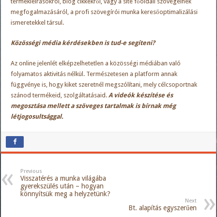
termékleírásokról, blog cikkekről, vagy a site főoldali szövegeinek
megfogalmazásáról, a profi szövegírói munka keresőoptimalizálási
ismeretekkel társul.
Közösségi média kérdésekben is tud-e segíteni?
Az online jelenlét elképzelhetetlen a közösségi médiában való
folyamatos aktivitás nélkül. Természetesen a platform annak
függvénye is, hogy kiket szeretnél megszólítani, mely célcsoportnak
szánod termékeid, szolgáltatásaid.
A videók készítése és
megosztása mellett a szöveges tartalmak is bírnak még
létjogosultsággal.
Previous
Visszatérés a munka világába
gyerekszülés után – hogyan
könnyítsük meg a helyzetünk?
Next
Bt. alapítás egyszerűen