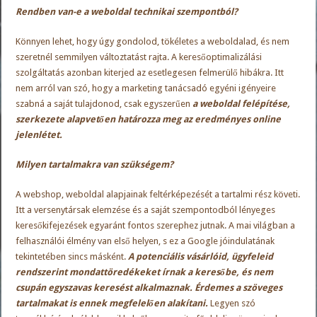
Rendben van-e a weboldal technikai szempontból?
Könnyen lehet, hogy úgy gondolod, tökéletes a weboldalad, és nem
szeretnél semmilyen változtatást rajta. A keresőoptimalizálási
szolgáltatás azonban kiterjed az esetlegesen felmerülő hibákra. Itt
nem arról van szó, hogy a marketing tanácsadó egyéni igényeire
szabná a saját tulajdonod, csak egyszerűen
a weboldal felépítése,
szerkezete alapvetően határozza meg az eredményes online
jelenlétet.
Milyen tartalmakra van szükségem?
A webshop, weboldal alapjainak feltérképezését a tartalmi rész követi.
Itt a versenytársak elemzése és a saját szempontodból lényeges
keresőkifejezések egyaránt fontos szerephez jutnak. A mai világban a
felhasználói élmény van első helyen, s ez a Google jóindulatának
tekintetében sincs másként.
A potenciális vásárlóid, ügyfeleid
rendszerint mondattöredékeket írnak a keresőbe, és nem
csupán egyszavas keresést alkalmaznak. Érdemes a szöveges
tartalmakat is ennek megfelelően alakítani.
Legyen szó