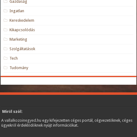
Gazdaság
Ingatlan
Kereskedelem
Kikapcsolódás
Marketing
Szolgáltatások
Tech
Tudomány
Miről szól:
A
vallalkozoinegyed.hu
egy kifejezetten céges portál, cégvezetőknek, céges
ügyekről érdeklődőknek nyújt információkat.