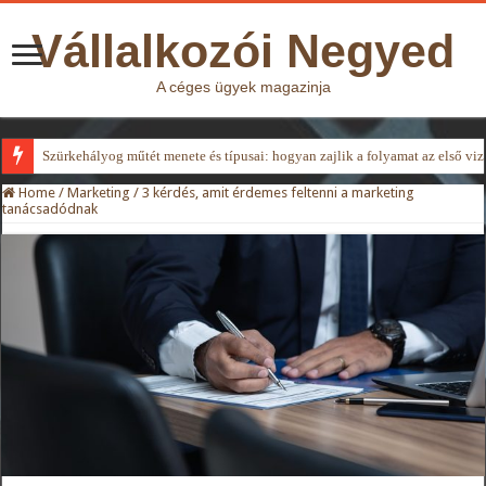
Vállalkozói Negyed
A céges ügyek magazinja
Szürkehályog műtét menete és típusai: hogyan zajlik a folyamat az első viz
Home
/
Marketing
/
3 kérdés, amit érdemes feltenni a marketing
tanácsadódnak