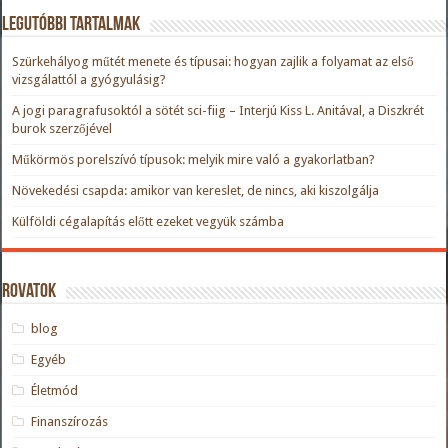
Legutóbbi tartalmak
Szürkehályog műtét menete és típusai: hogyan zajlik a folyamat az első
vizsgálattól a gyógyulásig?
A jogi paragrafusoktól a sötét sci-fiig – Interjú Kiss L. Anitával, a Diszkrét
burok szerzőjével
Műkörmös porelszívó típusok: melyik mire való a gyakorlatban?
Növekedési csapda: amikor van kereslet, de nincs, aki kiszolgálja
Külföldi cégalapítás előtt ezeket vegyük számba
Rovatok
blog
Egyéb
Életmód
Finanszírozás