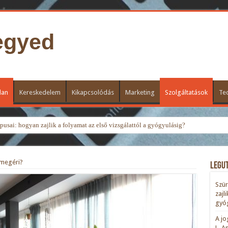
egyed
lan
Kereskedelem
Kikapcsolódás
Marketing
Szolgáltatások
Te
usai: hogyan zajlik a folyamat az első vizsgálattól a gyógyulásig?
 megéri?
Legu
Szür
zajl
gyóg
A jo
L. A