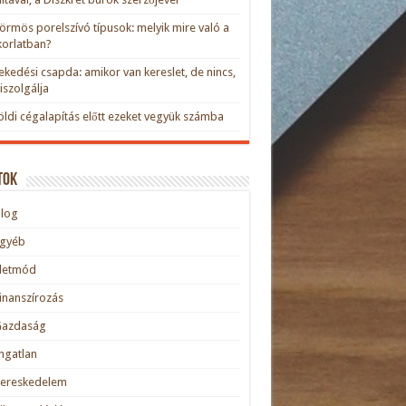
rmös porelszívó típusok: melyik mire való a
orlatban?
kedési csapda: amikor van kereslet, de nincs,
kiszolgálja
öldi cégalapítás előtt ezeket vegyük számba
tok
blog
Egyéb
Életmód
inanszírozás
Gazdaság
ngatlan
Kereskedelem