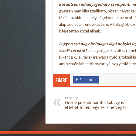
korántsem elhanyagolható szempont
. Té
gyakran nem kihasználható, hiszen helyet kell
főként azokban a helyiségekben okoz problém
alapterület áll rendelkezésre. A tolóajtók ko
kifejezetten közel állnak.
Legyen szó nagy belmagasságú polgári in
viselő terekről
, a helyiségek között is rem
főként a külső terek irányába nyíló ajtóknál 
ami szintén lehet többszárnyú, vagy tolóajtós 
Facebook
Share
Previous
Online játékok barátokkal: így is
el lehet tölteni egy esős hétvégét