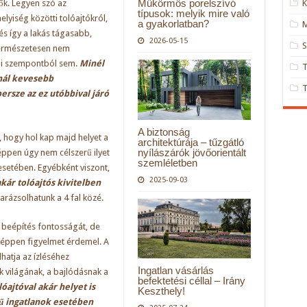
Műkörmös porelszívó
ők. Legyen szó az
K
típusok: melyik mire való
helyiség közötti tolóajtókról,
a gyakorlatban?
M
és így a lakás tágasabb,
2026-05-15
S
Természetesen nem
ági szempontból sem.
Minél
nál kevesebb
ersze az ez utóbbival járó
A biztonság
 hogy hol kap majd helyet a
architektúrája – tűzgátló
nyílászárók jövőorientált
éppen úgy nem célszerű ilyet
szemléletben
 esetében. Egyébként viszont,
2025-09-03
kár tolóajtós kivitelben
arázsolhatunk a 4 fal közé.
 beépítés fontosságát, de
éppen figyelmet érdemel. A
hatja az ízléséhez
Ingatlan vásárlás
k világának, a bajlódásnak a
befektetési céllal – Irány
óajtóval akár helyet is
Keszthely!
tű ingatlanok esetében