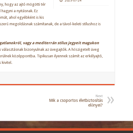
2025-07-24
ny, hogy az ajtó mögötti tér
 hagyni a nyitásnak. Ez
át, ahol egyébként is kis
rszerű megoldásnak számítanak, de a távol-keleti stílushoz is
gatlanokról, vagy a mediterrán stílus jegyeit magukon
ek választásnak bizonyulnak az üvegajtók. A hőszigetelt üveg
kerülnek középpontba. Tipikusan ilyennek számít az erkélyajtó,
kivitel.
Next
Mik a csoportos életbiztosítás
előnyei?