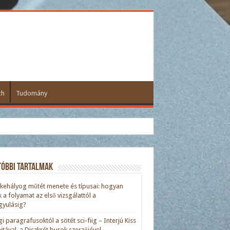
ch
Tudomány
tóbbi tartalmak
kehályog műtét menete és típusai: hogyan
ik a folyamat az első vizsgálattól a
yulásig?
gi paragrafusoktól a sötét sci-fiig – Interjú Kiss
nitával, a Diszkrét burok szerzőjével