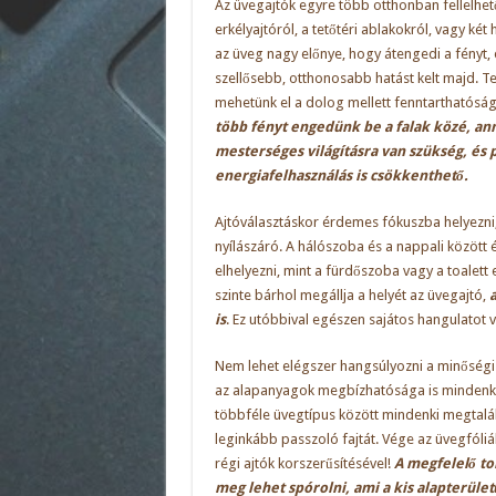
Az
üvegajtók
egyre több otthonban fellelhet
erkélyajtóról, a tetőtéri ablakokról, vagy két 
az üveg nagy előnye, hogy átengedi a fényt, 
szellősebb, otthonosabb hatást kelt majd. 
mehetünk el a dolog mellett fenntarthatós
több fényt engedünk be a falak közé, an
mesterséges világításra van szükség, és p
energiafelhasználás is csökkenthető.
Ajtóválasztáskor érdemes fókuszba helyezni,
nyílászáró. A hálószoba és a nappali között 
elhelyezni, mint a fürdőszoba vagy a toalett
szinte bárhol megállja a helyét az üvegajtó,
a
is
. Ez utóbbival egészen sajátos hangulatot v
Nem lehet elégszer hangsúlyozni a minőségi
az alapanyagok megbízhatósága is mindenk
többféle üvegtípus között mindenki megtalál
leginkább passzoló fajtát. Vége az üvegfóliá
régi ajtók korszerűsítésével!
A megfelelő tol
meg lehet spórolni, ami a kis alapterüle