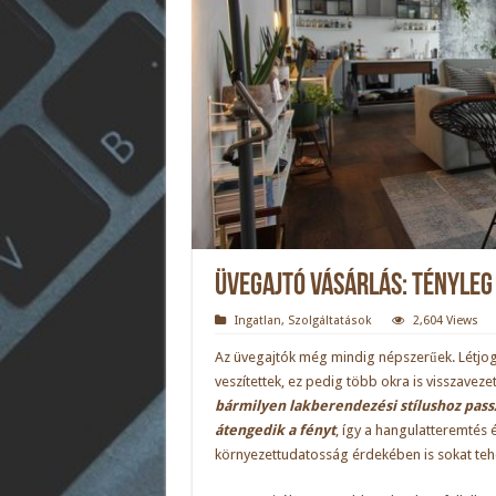
Üvegajtó vásárlás: tényleg
Ingatlan
,
Szolgáltatások
2,604 Views
Az üvegajtók még mindig népszerűek. Létjo
veszítettek, ez pedig több okra is visszaveze
bármilyen lakberendezési stílushoz pass
átengedik a fényt
, így a hangulatteremtés 
környezettudatosság érdekében is sokat tehe