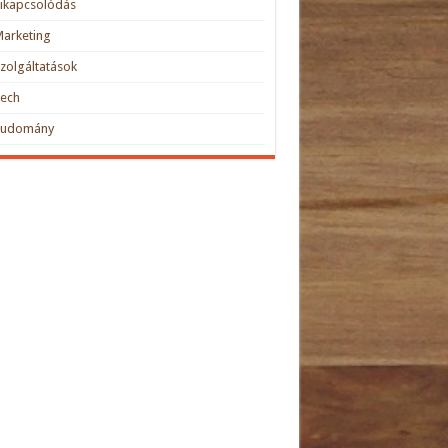
ikapcsolódás
arketing
zolgáltatások
Tech
Tudomány