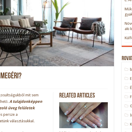
Műkö
gyak
Növe
aki 
Külf
Rova
 megéri?
Related Articles
gosultságukból mit sem
F
thető.
A tulajdonképpen
zoló üveg felületek
és persze a
I
tünk választásukkal.