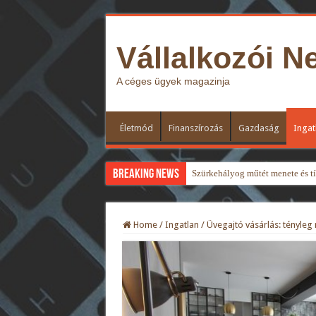
Vállalkozói N
A céges ügyek magazinja
Életmód
Finanszírozás
Gazdaság
Ingat
Breaking News
Szürkehályog műtét menete és típ
Home
/
Ingatlan
/
Üvegajtó vásárlás: tényleg