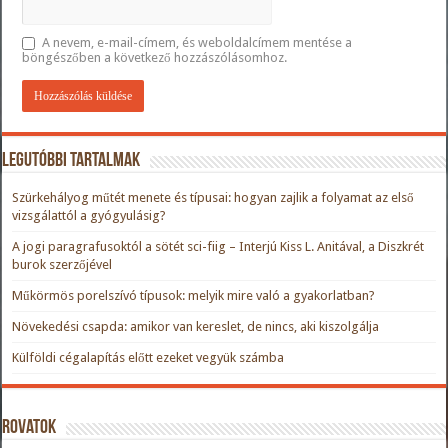
A nevem, e-mail-címem, és weboldalcímem mentése a
böngészőben a következő hozzászólásomhoz.
Legutóbbi tartalmak
Szürkehályog műtét menete és típusai: hogyan zajlik a folyamat az első
vizsgálattól a gyógyulásig?
A jogi paragrafusoktól a sötét sci-fiig – Interjú Kiss L. Anitával, a Diszkrét
burok szerzőjével
Műkörmös porelszívó típusok: melyik mire való a gyakorlatban?
Növekedési csapda: amikor van kereslet, de nincs, aki kiszolgálja
Külföldi cégalapítás előtt ezeket vegyük számba
Rovatok