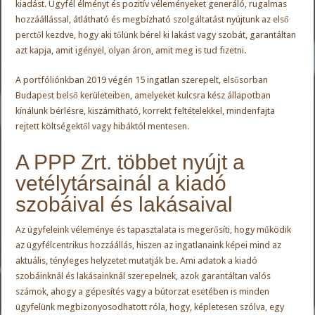
kiadást. Ügyfél élményt és pozitív véleményeket generáló, rugalmas
hozzáállással, átlátható és megbízható szolgáltatást nyújtunk az első
perctől kezdve, hogy aki tőlünk bérel ki lakást vagy szobát, garantáltan
azt kapja, amit igényel, olyan áron, amit meg is tud fizetni.
A portfóliónkban 2019 végén 15 ingatlan szerepelt, elsősorban
Budapest belső kerületeiben, amelyeket kulcsra kész állapotban
kínálunk bérlésre, kiszámítható, korrekt feltételekkel, mindenfajta
rejtett költségektől vagy hibáktól mentesen.
A PPP Zrt. többet nyújt a
vetélytársainál a kiadó
szobáival és lakásaival
Az ügyfeleink véleménye és tapasztalata is megerősíti, hogy működik
az ügyfélcentrikus hozzáállás, hiszen az ingatlanaink képei mind az
aktuális, tényleges helyzetet mutatják be. Ami adatok a kiadó
szobáinknál és lakásainknál szerepelnek, azok garantáltan valós
számok, ahogy a gépesítés vagy a bútorzat esetében is minden
ügyfelünk megbizonyosodhatott róla, hogy, képletesen szólva, egy