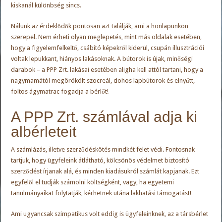
kiskanál különbség sincs.
Nálunk az érdeklődők pontosan azt találják, ami a honlapunkon
szerepel. Nem érheti olyan meglepetés, mint más oldalak esetében,
hogy a figyelemfelkeltő, csábító képekről kiderül, csupán illusztrációi
voltak lepukkant, hiányos lakásoknak. A bútorok is újak, minőségi
darabok – a PPP Zrt. lakásai esetében aligha kell attól tartani, hogy a
nagymamától megörökölt szocreál, dohos lapbútorok és elnyűtt,
foltos ágymatrac fogadja a bérlőt!
A PPP Zrt. számlával adja ki
albérleteit
A számlázás, illetve szerződéskötés mindkét felet védi. Fontosnak
tartjuk, hogy ügyfeleink átlátható, kölcsönös védelmet biztosító
szerződést írjanak alá, és minden kiadásukról számlát kapjanak. Ezt
egyfelől el tudják számolni költségként, vagy, ha egyetemi
tanulmányaikat folytatják, kérhetnek utána lakhatási támogatást!
Ami ugyancsak szimpatikus volt eddig is ügyfeleinknek, az a társbérlet