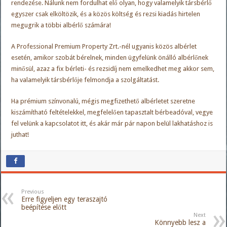
rendezése. Nálunk nem fordulhat elő olyan, hogy valamelyik társbérlő
egyszer csak elköltözik, és a közös költség és rezsi kiadás hirtelen
megugrik a többi albérlő számára!
A Professional Premium Property Zrt.-nél ugyanis közös albérlet
esetén, amikor szobát bérelnek, minden ügyfelünk önálló albérlőnek
minősül, azaz a fix bérleti- és rezsidíj nem emelkedhet meg akkor sem,
ha valamelyik társbérlője felmondja a szolgáltatást.
Ha prémium színvonalú, mégis megfizethető albérletet szeretne
kiszámítható feltételekkel, megfelelően tapasztalt bérbeadóval, vegye
fel velünk a kapcsolatot itt, és akár már pár napon belül lakhatáshoz is
juthat!
Previous
Erre figyeljen egy teraszajtó
beépítése előtt
Next
Könnyebb lesz a