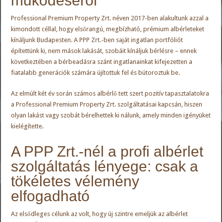
működéséről
Professional Premium Property Zrt. néven 2017-ben alakultunk azzal a
kimondott céllal, hogy elsőrangú, megbízható, prémium albérleteket
kínáljunk Budapesten. A PPP Zrt.-ben saját ingatlan portfóliót
építettünk ki, nem mások lakását, szobáit kínáljuk bérlésre – ennek
következtében a bérbeadásra szánt ingatlanainkat kifejezetten a
fiatalabb generációk számára újítottuk fel és bútoroztuk be.
Az elmúlt két év során számos albérlő tett szert pozitív tapasztalatokra
a Professional Premium Property Zrt. szolgáltatásai kapcsán, hiszen
olyan lakást vagy szobát bérelhettek ki nálunk, amely minden igényüket
kielégítette.
A PPP Zrt.-nél a profi albérlet
szolgáltatás lényege: csak a
tökéletes vélemény
elfogadható
Az elsődleges célunk az volt, hogy új szintre emeljük az albérlet