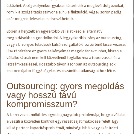
ütközhet. A cégek ilyenkor gyakran túlterhelik a meglévő dolgozóikat,
romlik a szolgáltatás színvonala, nő a fluktuáció, végső soron pedig
akár megrendeléseket is elveszíthetnek.
Ebben a helyzetben egyre több vállalat kezd el alternatív
megoldásokban gondolkodni. A leggyakoribb irány az outsourcing,
vagyis bizonyos feladatok külső szolgáltatókhoz történő kiszervezése.
Első ránézésre ez gyors és kényelmes megoldásnak tűnhet, hiszen a
vállalkozásnak nem kell közvetlenül foglalkoznia a toborzással és a
létszámkezeléssel. Hosszabb távon azonban az outsourcing sok
esetben újabb függőségeket és kiszámíthatatlanságot hoz létre.
Outsourcing: gyors megoldás
vagy hosszú távú
kompromisszum?
A kiszervezett működés egyik legnagyobb problémája, hogy a vállalat
elveszíti a közvetlen kontroll egy részét saját működése felett. Egy
külső partner kapacitásproblémái, minőségi hibái vagy akár üzleti