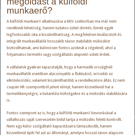
megoldást a külföldi
munkaerő?
A külföldi munkaerő alkalmazása a KKV-szektorban ma már nem
rendkívüli lehetőség, hanem tudatos üzleti döntés. Ennek egyik
legfontosabb oka a kiszámíthatóság. A megfelelően kiválasztott és
integrált munkavállalók hosszabb távon stabilabb működést
biztosíthatnak, ami különösen fontos azoknál a cégeknél, ahol a
folyamatos termelés vagy szolgáltatás alapvető üzleti érdek.
A vállalatok gyakran tapasztalják, hogy a harmadik országbeli
munkavállalók esetében alacsonyabb a fluktuáció, erősebb az
elköteleződés, valamint kiszámíthatóbb a rendelkezésre állás. Ez nem
csupán HR-szempontból jelent előnyt, hanem közvetlenül hat a
termelékenységre, a betanítási költségekre és a működés stabilitására
is.
Fontos szempont az is, hogy a külföldi munkaerő bevonásával a
vállalkozás saját szervezetén belül tartja a működés feletti kontrollt.
Nem egy külső szolgáltató kapacitásaira támaszkodik, hanem
közvetlenül építi fel azt az állományt, amelyre hosszú távon alapozni