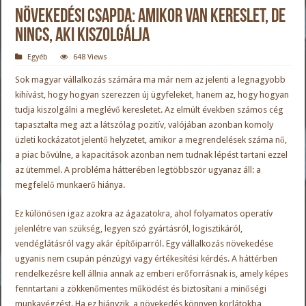
Növekedési csapda: amikor van kereslet, de
nincs, aki kiszolgálja
Egyéb
648 Views
Sok magyar vállalkozás számára ma már nem az jelenti a legnagyobb
kihívást, hogy hogyan szerezzen új ügyfeleket, hanem az, hogy hogyan
tudja kiszolgálni a meglévő keresletet. Az elmúlt években számos cég
tapasztalta meg azt a látszólag pozitív, valójában azonban komoly
üzleti kockázatot jelentő helyzetet, amikor a megrendelések száma nő,
a piac bővülne, a kapacitások azonban nem tudnak lépést tartani ezzel
az ütemmel. A probléma hátterében legtöbbször ugyanaz áll: a
megfelelő munkaerő hiánya.
Ez különösen igaz azokra az ágazatokra, ahol folyamatos operatív
jelenlétre van szükség, legyen szó gyártásról, logisztikáról,
vendéglátásról vagy akár építőiparról. Egy vállalkozás növekedése
ugyanis nem csupán pénzügyi vagy értékesítési kérdés. A háttérben
rendelkezésre kell állnia annak az emberi erőforrásnak is, amely képes
fenntartani a zökkenőmentes működést és biztosítani a minőségi
munkavégzést. Ha ez hiányzik, a növekedés könnyen korlátokba