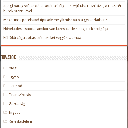
A jogi paragrafusoktól a sötét sci-fiig – Interjú Kiss L. Anitával, a Diszkrét
burok szerzőjével
Műkörmös porelszívó típusok: melyik mire való a gyakorlatban?
Növekedési csapda: amikor van kereslet, de nincs, aki kiszolgálja
Külföldi cégalapítás előtt ezeket vegyük számba
Rovatok
blog
Egyéb
Életmód
Finanszírozás
Gazdaság
Ingatlan
Kereskedelem