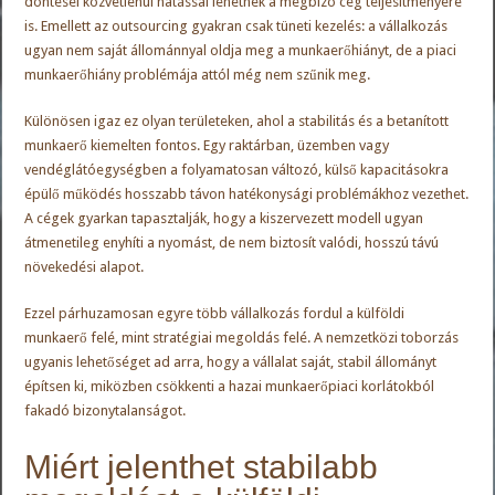
döntései közvetlenül hatással lehetnek a megbízó cég teljesítményére
is. Emellett az outsourcing gyakran csak tüneti kezelés: a vállalkozás
ugyan nem saját állománnyal oldja meg a munkaerőhiányt, de a piaci
munkaerőhiány problémája attól még nem szűnik meg.
Különösen igaz ez olyan területeken, ahol a stabilitás és a betanított
munkaerő kiemelten fontos. Egy raktárban, üzemben vagy
vendéglátóegységben a folyamatosan változó, külső kapacitásokra
épülő működés hosszabb távon hatékonysági problémákhoz vezethet.
A cégek gyarkan tapasztalják, hogy a kiszervezett modell ugyan
átmenetileg enyhíti a nyomást, de nem biztosít valódi, hosszú távú
növekedési alapot.
Ezzel párhuzamosan egyre több vállalkozás fordul a külföldi
munkaerő felé, mint stratégiai megoldás felé. A nemzetközi toborzás
ugyanis lehetőséget ad arra, hogy a vállalat saját, stabil állományt
építsen ki, miközben csökkenti a hazai munkaerőpiaci korlátokból
fakadó bizonytalanságot.
Miért jelenthet stabilabb