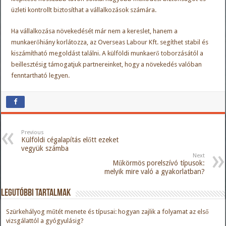
üzleti kontrollt biztosíthat a vállalkozások számára.
Ha vállalkozása növekedését már nem a kereslet, hanem a
munkaerőhiány korlátozza, az Overseas Labour Kft. segíthet
stabil és
kiszámítható megoldást találni
. A külföldi munkaerő toborzásától a
beillesztésig támogatjuk partnereinket, hogy a növekedés valóban
fenntartható legyen.
Previous
Külföldi cégalapítás előtt ezeket
vegyük számba
Next
Műkörmös porelszívó típusok:
melyik mire való a gyakorlatban?
Legutóbbi tartalmak
Szürkehályog műtét menete és típusai: hogyan zajlik a folyamat az első
vizsgálattól a gyógyulásig?