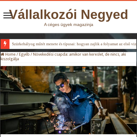
Vállalkozói Negyed
A céges ügyek magazinja
Szürkehályog műtét menete és típusai: hogyan zajlik a folyamat az első viz
Home
/
Egyéb
/
Növekedési csapda: amikor van kereslet, de nincs, aki
kiszolgálja