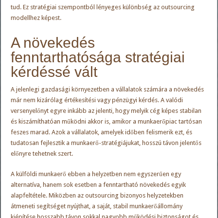
tud. Ez stratégiai szempontból lényeges különbség az outsourcing
modellhez képest.
A növekedés
fenntarthatósága stratégiai
kérdéssé vált
A jelenlegi gazdasági környezetben a vállalatok számára a növekedés
már nem kizárólag értékesítési vagy pénzügyi kérdés. A valódi
versenyelőnyt egyre inkább az jelenti, hogy melyik cég képes stabilan
és kiszámíthatóan működni akkor is, amikor a munkaerőpiac tartósan
feszes marad. Azok a vállalatok, amelyek időben felismerik ezt, és
tudatosan fejlesztik a munkaerő-stratégiájukat, hosszú távon jelentős
előnyre tehetnek szert.
A külföldi munkaerő ebben a helyzetben nem egyszerűen egy
alternatíva, hanem sok esetben a fenntartható növekedés egyik
alapfeltétele. Miközben az outsourcing bizonyos helyzetekben
átmeneti segítséget nyújthat, a saját, stabil munkaerőállomány
kiépítése hosszabb távon sokkal nagyobb működési biztonságot és