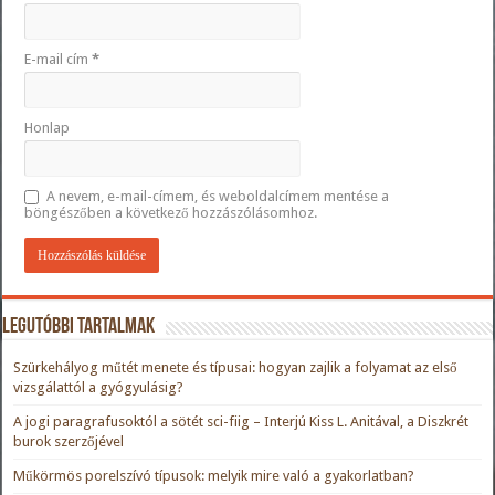
E-mail cím
*
Honlap
A nevem, e-mail-címem, és weboldalcímem mentése a
böngészőben a következő hozzászólásomhoz.
Legutóbbi tartalmak
Szürkehályog műtét menete és típusai: hogyan zajlik a folyamat az első
vizsgálattól a gyógyulásig?
A jogi paragrafusoktól a sötét sci-fiig – Interjú Kiss L. Anitával, a Diszkrét
burok szerzőjével
Műkörmös porelszívó típusok: melyik mire való a gyakorlatban?