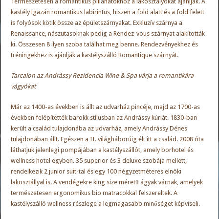
Természetesen a romantikus pillanatokhoz a lakosztályokat ajánlják. A
kastély igazán romantikus labirintus, hiszen a föld alatt és a föld felett
is folyósok kötik össze az épületszárnyakat. Exkluzív szárnya a
Renaissance, nászutasoknak pedig a Rendez-vous szárnyat alakították
ki. Összesen 8 ilyen szoba találhat meg benne. Rendezvényekhez és
tréningekhez is ajánlják a kastélyszálló Romantique szárnyát.
Tarcalon az Andrássy Rezidencia Wine & Spa várja a romantikára
vágyókat
Már az 1400-as években is állt az udvarház pincéje, majd az 1700-as
években felépítették barokk stílusban az Andrássy kúriát. 1830-ban
került a család tulajdonába az udvarház, amely Andrássy Dénes
tulajdonában állt. Egészen a II. világháborúig élt itt a család. 2008 óta
láthatjuk jelenlegi pompájában a kastélyszállót, amely borhotel és
wellness hotel egyben. 35 superior és 3 deluxe szobája mellett,
rendelkezik 2 junior suit-tal és egy 100 négyzetméteres elnöki
lakosztállyal is. A vendégekre king size méretű ágyak várnak, amelyek
természetesen ergonomikus bio matracokkal felszereltek. A
kastélyszálló wellness részlege a legmagasabb minőséget képviseli.