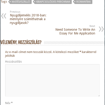
Tags
KASTÉLYSZÁLLÓ
KIKAPCSOLÓDÁS PÁROKNAK
ROMANTIKA
Previous
Nyugdíjemelés 2018-ban:
mennyire számíthatnak a
nyugdíjasok?
Next
Need Someone To Write An
Essay For Me Application
Vélemény, hozzászólás?
Az e-mail-címet nem tesszük közzé.
A kötelező mezőket
*
karakterrel
jelöltük
Hozzászólás
Név
*