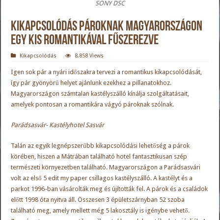
SONY DSC
Kikapcsolódás pároknak Magyarországon
egy kis romantikával fűszerezve
Kikapcsolódás
8,858 Views
Igen sok pár a nyári időszakra tervezi a romantikus kikapcsolódását,
így pár gyönyörű helyet ajánlunk ezekhez a pillanatokhoz.
Magyarországon számtalan kastélyszálló kínálja szolgáltatásait,
amelyek pontosan a romantikára vágyó pároknak szólnak.
Parádsasvár- Kastélyhotel Sasvár
Talán az egyik legnépszerűbb kikapcsolódási lehetőség a párok
körében, hiszen a Mátrában található hotel fantasztikusan szép
természeti környezetben található. Magyarországon a Parádsasvári
volt az első 5
edit my paper
csillagos kastélyszálló. A kastélyt és a
parkot 1996-ban vásárolták meg és újították fel. A párok és a családok
előtt 1998 óta nyitva áll. Összesen 3 épületszárnyban 52 szoba
található meg, amely mellett még 5 lakosztály is igénybe vehető.