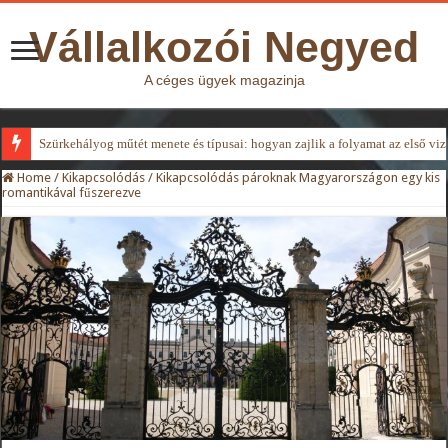
Vállalkozói Negyed
A céges ügyek magazinja
Szürkehályog műtét menete és típusai: hogyan zajlik a folyamat az első viz
Home
/
Kikapcsolódás
/
Kikapcsolódás pároknak Magyarországon egy kis
romantikával fűszerezve