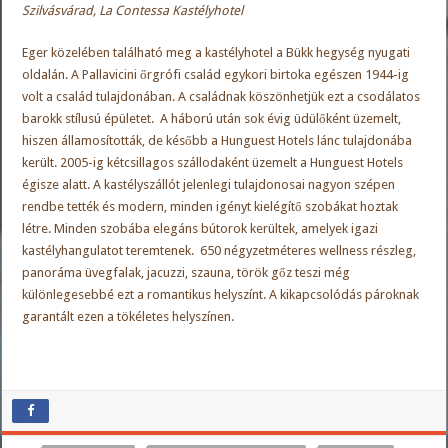
Szilvásvárad, La Contessa Kastélyhotel
Eger közelében található meg a kastélyhotel a Bükk hegység nyugati
oldalán. A Pallavicini őrgrófi család egykori birtoka egészen 1944-ig
volt a család tulajdonában. A családnak köszönhetjük ezt a csodálatos
barokk stílusú épületet. A háború után sok évig üdülőként üzemelt,
hiszen államosították, de később a Hunguest Hotels lánc tulajdonába
került. 2005-ig kétcsillagos szállodaként üzemelt a Hunguest Hotels
égisze alatt. A kastélyszállót jelenlegi tulajdonosai nagyon szépen
rendbe tették és modern, minden igényt kielégítő szobákat hoztak
létre. Minden szobába elegáns bútorok kerültek, amelyek igazi
kastélyhangulatot teremtenek. 650 négyzetméteres wellness részleg,
panoráma üvegfalak, jacuzzi, szauna, török gőz teszi még
különlegesebbé ezt a romantikus helyszínt. A kikapcsolódás pároknak
garantált ezen a tökéletes helyszínen.