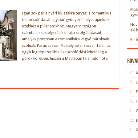
Műkö
Igen sok pár a nyári időszakra tervezi a romantikus
gyak
kikapcsolódását, így pár gyönyörű helyet ajánlunk
Növe
ezekhez a pillanatokhoz. Magyarországon
aki 
számtalan kastélyszálló kínálja szolgáltatásait,
amelyek pontosan a romantikára vágyó pároknak
Külf
szólnak. Parádsasvár- Kastélyhotel Sasvár Talán az
egyik legnépszerűbb kikapcsolódási lehetőség a
párok körében, hiszen a Mátrában található hotel
Rova
F
I