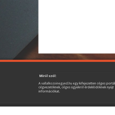
Miről szól:
A
vallalkozoinegyed.hu
egy kifejezetten céges portál
cégvezetőknek, céges ügyekről érdeklődőknek nyújt
információkat.
© Copyright 2026, Minden jog fenntartva