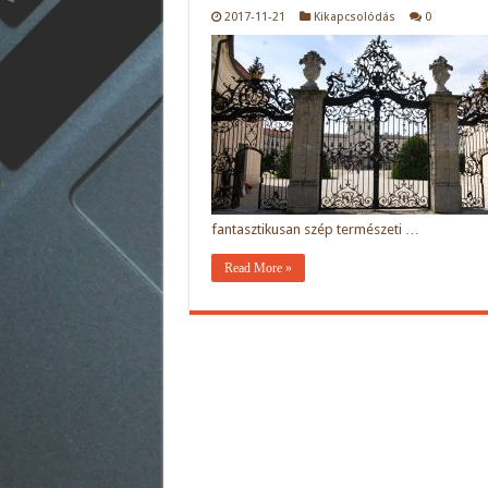
2017-11-21
Kikapcsolódás
0
fantasztikusan szép természeti …
Read More »