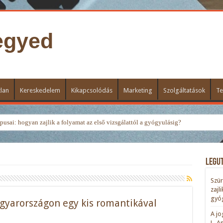
egyed
lan
Kereskedelem
Kikapcsolódás
Marketing
Szolgáltatások
Te
usai: hogyan zajlik a folyamat az első vizsgálattól a gyógyulásig?
Legu
Szür
zajl
gyóg
gyarországon egy kis romantikával
A jo
L. A