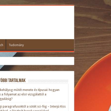
ch
Tudomány
tóbbi tartalmak
kehályog műtét menete és típusai: hogyan
ik a folyamat az első vizsgálattól a
yulásig?
gi paragrafusoktól a sötét sci-fiig – Interjú Kiss
nitával, a Diszkrét burok szerzőjével