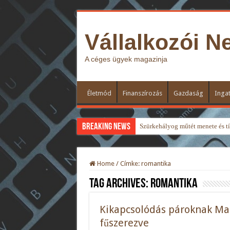
Vállalkozói N
A céges ügyek magazinja
Életmód
Finanszírozás
Gazdaság
Ingat
Breaking News
Szürkehályog műtét menete és típ
Home
/
Címke:
romantika
Tag Archives:
romantika
Kikapcsolódás pároknak Ma
fűszerezve