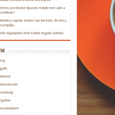
rmös porelszívó típusok: melyik mire való a
orlatban?
kedési csapda: amikor van kereslet, de nincs,
kiszolgálja
öldi cégalapítás előtt ezeket vegyük számba
tok
blog
Egyéb
Életmód
inanszírozás
Gazdaság
ngatlan
Kereskedelem