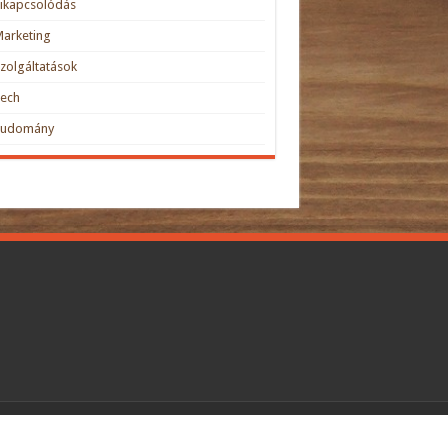
ikapcsolódás
arketing
zolgáltatások
Tech
Tudomány