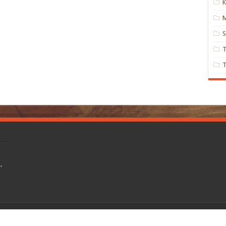
K
M
S
,