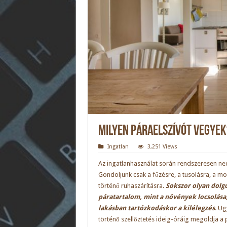
Milyen páraelszívót vegyek
Ingatlan
3,251 Views
Az ingatlanhasználat során rendszeresen ne
Gondoljunk csak a főzésre, a tusolásra, a m
történő ruhaszárításra.
Sokszor olyan dolgo
páratartalom, mint a növények locsolása
lakásban tartózkodáskor a kilélegzés
. Ug
történő szellőztetés ideig-óráig megoldja a