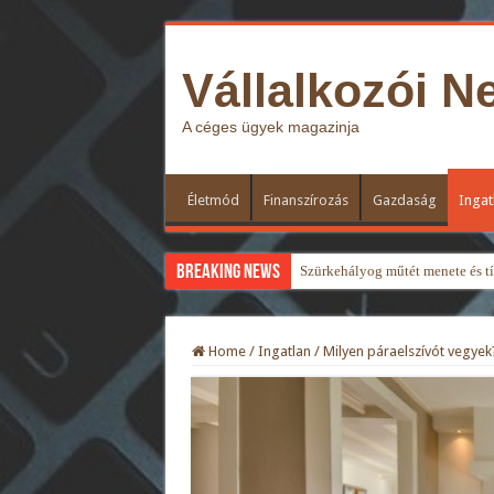
Vállalkozói N
A céges ügyek magazinja
Életmód
Finanszírozás
Gazdaság
Ingat
Breaking News
Szürkehályog műtét menete és típ
Home
/
Ingatlan
/
Milyen páraelszívót vegyek