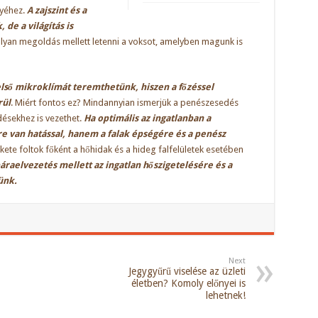
lyéhez.
A zajszint és a
de a világítás is
olyan megoldás mellett letenni a voksot, amelyben magunk is
első mikroklímát teremthetünk, hiszen a főzéssel
rül
. Miért fontos ez? Mindannyian ismerjük a penészesedés
ésekhez is vezethet.
Ha optimális az ingatlanban a
e van hatással, hanem a falak épségére és a penész
ekete foltok főként a hőhidak és a hideg falfelületek esetében
áraelvezetés mellett az ingatlan hőszigetelésére és a
ünk.
Next
Jegygyűrű viselése az üzleti
életben? Komoly előnyei is
lehetnek!