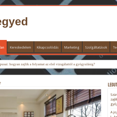
egyed
lan
Kereskedelem
Kikapcsolódás
Marketing
Szolgáltatások
Te
usai: hogyan zajlik a folyamat az első vizsgálattól a gyógyulásig?
?
Legu
Szür
zajl
gyóg
A jo
L. A