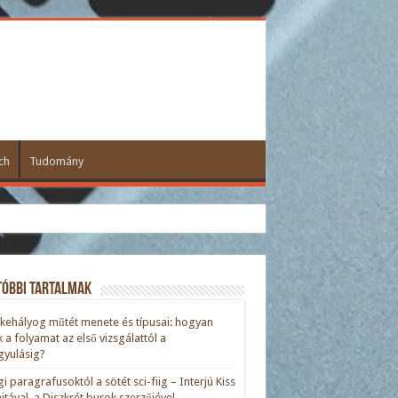
ch
Tudomány
tóbbi tartalmak
kehályog műtét menete és típusai: hogyan
ik a folyamat az első vizsgálattól a
yulásig?
gi paragrafusoktól a sötét sci-fiig – Interjú Kiss
nitával, a Diszkrét burok szerzőjével