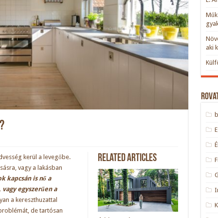
Műkö
gyak
Növe
aki 
Külf
Rova
?
Related Articles
dvesség kerül a levegőbe.
F
osásra, vagy a lakásban
k kapcsán is nő a
, vagy egyszerűen a
I
yan a kereszthuzattal
 problémát, de tartósan