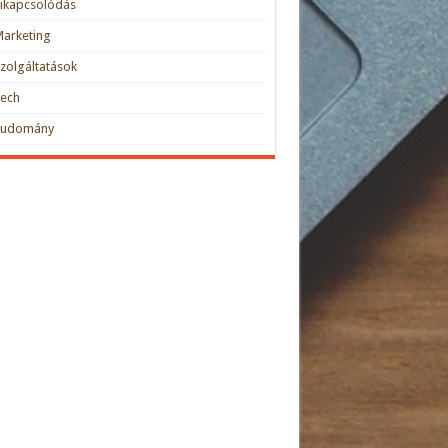
ikapcsolódás
arketing
zolgáltatások
Tech
Tudomány