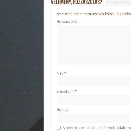
Vélemény, hozzászólás?
Az e-mail-címet nem tesszük közzé.
A kötele
Hozzászólás
Név
*
E-mail cím
*
Honlap
A nevem, e-mail-címem, és weboldalcí