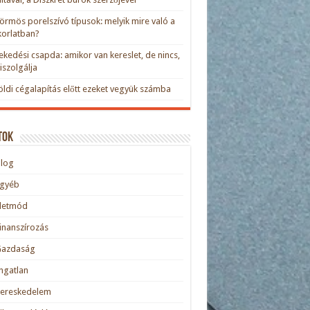
rmös porelszívó típusok: melyik mire való a
orlatban?
kedési csapda: amikor van kereslet, de nincs,
kiszolgálja
öldi cégalapítás előtt ezeket vegyük számba
tok
blog
Egyéb
Életmód
inanszírozás
Gazdaság
ngatlan
Kereskedelem