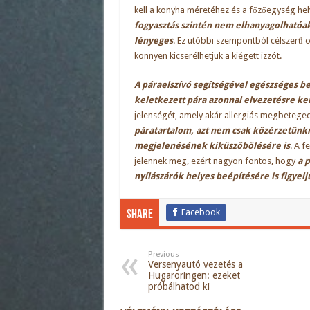
kell a konyha méretéhez és a főzőegység he
fogyasztás szintén nem elhanyagolhatóak, 
lényeges
. Ez utóbbi szempontból célszerű 
könnyen kicserélhetjük a kiégett izzót.
A páraelszívó segítségével egészséges b
keletkezett pára azonnal elvezetésre ke
jelenségét, amely akár allergiás megbeteged
páratartalom, azt nem csak közérzetünkr
megjelenésének kiküszöbölésére is
. A f
jelennek meg, ezért nagyon fontos, hogy
a p
nyílászárók helyes beépítésére is figyelj
Facebook
Share
Previous
Versenyautó vezetés a
Hugaroringen: ezeket
próbálhatod ki