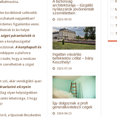
A biztonság
K
 alkalmazása.
architektúrája – tűzgátló
nyílászárók jövőorientált
M
szemléletben
den korábbinál szélesebb
S
álkozhatunk napjainkban?
2025-09-03
érdemes figyelembe venni.
etőek és kis helyet
a
sziget páraelszívók is
ten a konyhaszigettel
asztásnak.
A konyhapult és
donképpen a plafonra
Ingatlan vásárlás
befektetési céllal – Irány
os tudni, hogy a rendszer
Keszthely!
 szerelhetőek a sziget
2025-07-24
 szó, akár vendéglátó-ipari
páraelszívó előnyein
rólag olyan helyiségekben
ezetés lehetősége. S hogy
Így dolgoznak a profi
l?
generálkivitelező cégek
2024-04-25
ről, a típusnak illeszkednie