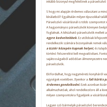
inkább bizonyul megfelelőnek a páraelszívó
S hogy mi alapján érdemes választani a min
kínálatból? Egyáltalán milyen típusokkal tal
Páraelszívó
vásárlásnál is több szempontot 
A hagyományos páraelszívók könnyen beépíth
foglalnak. A kihúzható páraelszívók mellett 
egyre kedveltebbek
. Ez utóbbiak kifejezet
rendelkezők számára bizonyulnak remek vál
a tűztér közepén kapnak helyet
, és tulaj
történő felszerelést kell megvalósítani. Font
sajátosságaiból adódóan álmennyezetre nem
páraelszívók.
Előfordulhat, hogy nagyméretű konyháról van
egységek esetében. Ilyenkor a
fali kürtős 
érdemes gondolkodni
. Ezek azonban kizá
alkalmazhatóak, ahol rendelkezésre áll a kiv
milyen szempontokra figyeljünk a vásárlásná
Legyen szó bármelyik páraelszívó berendezés