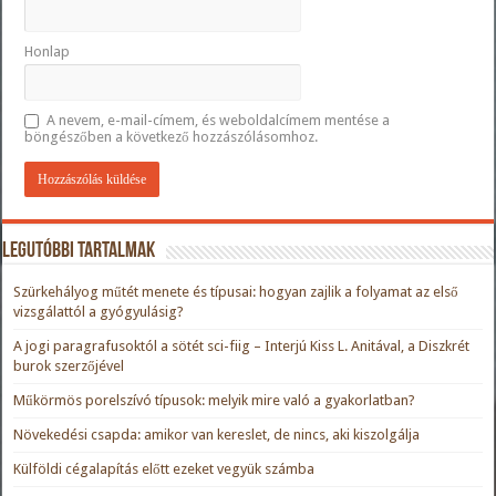
Honlap
A nevem, e-mail-címem, és weboldalcímem mentése a
böngészőben a következő hozzászólásomhoz.
Legutóbbi tartalmak
Szürkehályog műtét menete és típusai: hogyan zajlik a folyamat az első
vizsgálattól a gyógyulásig?
A jogi paragrafusoktól a sötét sci-fiig – Interjú Kiss L. Anitával, a Diszkrét
burok szerzőjével
Műkörmös porelszívó típusok: melyik mire való a gyakorlatban?
Növekedési csapda: amikor van kereslet, de nincs, aki kiszolgálja
Külföldi cégalapítás előtt ezeket vegyük számba