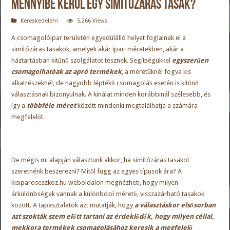
Mennyibe kerül egy simítózáras tasak?
Kereskedelem
5,266 Views
A csomagolóipar területén egyedülálló helyet foglalnak el a
simítózáras tasakok, amelyek akár ipari méretekben, akár a
háztartásban kitűnő szolgálatot tesznek. Segítségükkel
egyszerűen
csomagolhatóak az apró termékek
, a méretüknél fogva kis
alkatrészeknél, de nagyobb léptékű csomagolás esetén is kitűnő
választásnak bizonyulnak. A kínálat minden korábbinál szélesebb, és
így a
többféle méret
között mindenki megtalálhatja a számára
megfelelőt.
De mégis mi alapján választunk akkor, ha simítózáras tasakot
szeretnénk beszerezni? Mitől függ az egyes típusok ára? A
kisiparoseszkoz.hu weboldalon
megnézheti, hogy milyen
árkülönbségek vannak a különböző méretű, visszazárható tasakok
között. A tapasztalatok azt mutatják, hogy
a választáskor elsősorban
azt szokták szem előtt tartani az érdeklődők, hogy milyen céllal,
mekkora termékek csomagolásához keresik a megfelelő