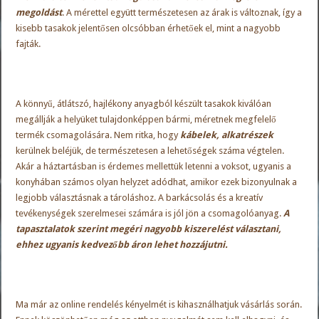
megoldást
. A mérettel együtt természetesen az árak is változnak, így a
kisebb tasakok jelentősen olcsóbban érhetőek el, mint a nagyobb
fajták.
A könnyű, átlátszó, hajlékony anyagból készült tasakok kiválóan
megállják a helyüket tulajdonképpen bármi, méretnek megfelelő
termék csomagolására. Nem ritka, hogy
kábelek, alkatrészek
kerülnek beléjük, de természetesen a lehetőségek száma végtelen.
Akár a háztartásban is érdemes mellettük letenni a voksot, ugyanis a
konyhában számos olyan helyzet adódhat, amikor ezek bizonyulnak a
legjobb választásnak a tároláshoz. A barkácsolás és a kreatív
tevékenységek szerelmesei számára is jól jön a csomagolóanyag.
A
tapasztalatok szerint megéri nagyobb kiszerelést választani,
ehhez ugyanis kedvezőbb áron lehet hozzájutni.
Ma már az online rendelés kényelmét is kihasználhatjuk vásárlás során.