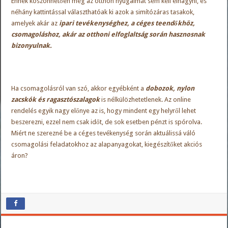
Ennek köszönhetően még az otthon nyugalmát sem kell elhagyni, és
néhány kattintással választhatóak ki azok a simítózáras tasakok,
amelyek akár az
ipari tevékenységhez, a céges teendőkhöz,
csomagoláshoz, akár az otthoni elfoglaltság során hasznosnak
bizonyulnak.
Ha csomagolásról van szó, akkor egyébként a
dobozok, nylon
zacskók és ragasztószalagok
is nélkülözhetetlenek. Az online
rendelés egyik nagy előnye az is, hogy mindent egy helyről lehet
beszerezni, ezzel nem csak időt, de sok esetben pénzt is spórolva.
Miért ne szerezné be a céges tevékenység során aktuálissá váló
csomagolási feladatokhoz az alapanyagokat, kiegészítőket akciós
áron?