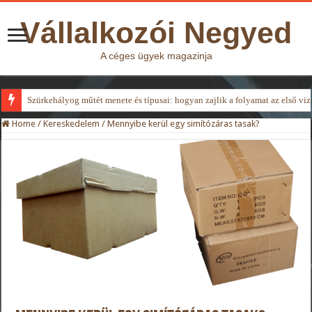
Vállalkozói Negyed
A céges ügyek magazinja
Szürkehályog műtét menete és típusai: hogyan zajlik a folyamat az első viz
Home
/
Kereskedelem
/
Mennyibe kerül egy simítózáras tasak?