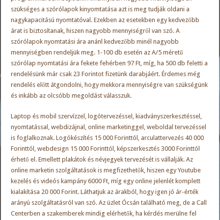
szükséges a szórólapok kinyomtatása azt is meg tudják oldani a
nagykapacitású nyomtatóval. Ezekben az esetekben egy kedvezőbb
árat is biztosítanak, hiszen nagyobb mennyiségről van szó. A
szórólapok nyomtatási ára anánl kedvezőbb minél nagyobb
mennyiségben rendeljük meg. 1-100 db esetén az A/5 méretű
szórólap nyomtatási ára fekete fehérben 97 Ft, míg, ha 500 db feletti a
rendelésünk már csak 23 Forintot fizetünk darabjáért. Érdemes még
rendelés előtt átgondolni, hogy mekkora mennyiségre van szükségünk
és inkább az olcsóbb megoldást válasszuk.
Laptop és mobil szervízzel, logótervezéssel, kiadványszerkesztéssel,
nyomtatással, webdizájnal, online marketinggel, weboldal tervezéssel
is foglalkoznak. Logókészítés 15 000 Forinttól, arculattervezés 40 000
Forinttól, webdesign 15 000 Forinttól, képszerkesztés 3000 Forinttól
érhető el. Emellett plakátok és névjegyek tervezését is vállalják. Az
online marketin szolgáltatások is megfizethetők, hiszen egy Youtube
kezelés és videós kampány 6000 Ft, míg egy online jelenlét komplett
kialakítása 20 000 Forint. Láthatjuk az árakból, hogy igen jó ár-érték
arányú szolgáltatásról van szó. Az üzlet Ócsán található meg, de a Call
Centerben a szakemberek mindig elérhetők, ha kérdés merülne fel