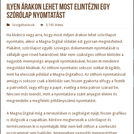
Ilyen árakon lehet most elintézni egy
szórólap nyomtatást
Szolgáltatások
3,193 Views
Ha kíváncsi vagy arra, hogy most milyen árakon lehet szórólapot
nyomtatni, akkor a
Magna Digital
oldalán ezt gyorsan megnézheted.
Plakátot, szórólapot egyéb szöveges dokumentum nyomtatását is
vállalják igen rövid határidővel. Már nem szükséges otthon kínlódni a
nagyobb mennyiségű anyagok nyomtatásával, hiszen itt mindenre
megoldást kínálnak. Az otthoni nyomtatás sokszor sokkal drágább,
mint ha elvisszük például a Magna Digitalhoz. Az otthoni nyomtatással
amúgy is sokszor csak a kínlódás van, hiszen gyakorta elfogy a festék
a patronból, vagy elfogy a papír, esetleg a tinta patron szárad be.
Nincsen más teendő, mint a nyomtatásra szánt anyagot elvinni és
megrendelni a megfelelő példányszámú nyomtatást.
A Magna Digital még a tervezésben is segítséget nyújt, hiszen grafikus
is dolgozik a csapatban. Kérésre megtervezik a szórólapot és
természetesen ki is nyomtatják. Már nem kell otthon a szerkesztő
programmal sem bajlódni. Amennyiben nagyobb mennyiségben