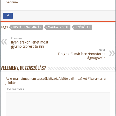
bennünk.
Tags
DIGITÁLIS NYOMTATÁS
MAGNA DIGITAL
SZÓRÓLAP
Previous
Ilyen árakon lehet most
gyümölcsprést találni
Next
Dolgoztál már benzinmotoros
ágvágóval?
Vélemény, hozzászólás?
Az e-mail-címet nem tesszük közzé.
A kötelező mezőket
*
karakterrel
jelöltük
Hozzászólás