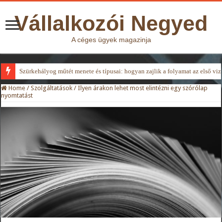
Vállalkozói Negyed
A céges ügyek magazinja
Szürkehályog műtét menete és típusai: hogyan zajlik a folyamat az első viz
Home
/
Szolgáltatások
/
Ilyen árakon lehet most elintézni egy szórólap
nyomtatást