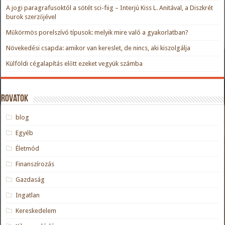
A jogi paragrafusoktól a sötét sci-fiig – Interjú Kiss L. Anitával, a Diszkrét
burok szerzőjével
Műkörmös porelszívó típusok: melyik mire való a gyakorlatban?
Növekedési csapda: amikor van kereslet, de nincs, aki kiszolgálja
Külföldi cégalapítás előtt ezeket vegyük számba
Rovatok
blog
Egyéb
Életmód
Finanszírozás
Gazdaság
Ingatlan
Kereskedelem