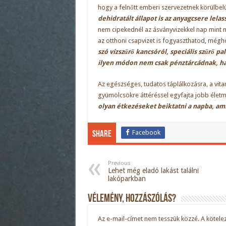
hogy a felnőtt emberi szervezetnek körülbe
dehidratált állapot is az anyagcsere lela
nem cipekednél az ásványvizekkel nap mint n
az otthoni csapvizet is fogyaszthatod, még
szó vízszűrő kancsóról, speciális szűrő pa
ilyen módon nem csak pénztárcádnak, ha
Az egészséges, tudatos táplálkozásra, a vi
gyümölcsökre áttéréssel egyfajta jobb éle
olyan étkezéseket beiktatni a napba, am
Facebook
Share
Previous
Lehet még eladó lakást találni
lakóparkban
Vélemény, hozzászólás?
Az e-mail-címet nem tesszük közzé.
A kötele