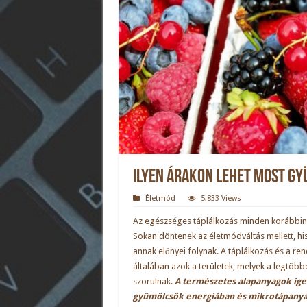
Ilyen árakon lehet most gy
Életmód
5,833 Views
Az egészséges táplálkozás minden korábbin
Sokan döntenek az életmódváltás mellett, h
annak előnyei folynak. A táplálkozás és a r
általában azok a területek, melyek a legtöbb
szorulnak.
A természetes alapanyagok igen
gyümölcsök energiában és mikrotápanya