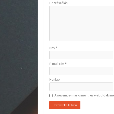
Hozzászólás
Név
*
E-mail cím
*
Honlap
A nevem, e-mail-címem, és weboldalcí