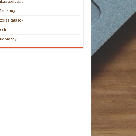
ikapcsolódás
arketing
zolgáltatások
Tech
Tudomány