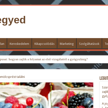
egyed
lan
Kereskedelem
Kikapcsolódás
Marketing
Szolgáltatások
Te
usai: hogyan zajlik a folyamat az első vizsgálattól a gyógyulásig?
mölcsprést találni
Legu
Szür
zajl
gyóg
A jo
L. A