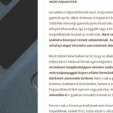
miatt népszerűek.
Ha valaha is elgondolkoztál azon, hogy menn
gyümölcsprés, akkor érdemes a
topjuicers.h
Többféle minőségi gyümölcsprés közül váloga
előnyeit kihasználva, így a reggelik vagy a k
megoldhatóak lesznek az eszközzel.
Nem cs
számára bizonyul remek választásnak, ha
növényi alapú étrendre szeretnének átté
Mind többet lehet hallani arról, hogy az áll
milyen káros hatással bírnak egészségünkre 
természet tulajdonképpen minden szük
mikrotápanyaggal képes ellátni bennünke
bárkinek szenvedni kellene
. Nem csak a 
érdemes beiktatnod étrendedbe, hanem a zö
Fogyaszthatod őket nyersen vagy párolva, d
smoothie-k
is gyakran visszaköszönnek az I
Persze csak a frissen préselt levek nem biz
folyadéknak, ezeket friss, tiszta vízzel is cél