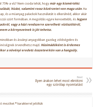
lül 75%-a víz? Nem csoda tehát, hogy
már egy kismértékű
ssulását, hízást, valamint rossz közérzetet von maga után
. Ha
ap, és a műanyag palackok használatát is elkerülnéd, akkor akár
hozzá szűrt formában. A megoldás egyre keresettebb, és
legyen
lackról, vagy a házi rendszerre szerelhető víztisztítóról,
nem a környezetnek is jót tehetsz.
taminokban és ásványi anyagokban gazdag zöldségekre és
tminőségnek örvendhetsz majd.
Húsimádóként is érdemes
ikor a növényi eredetű összetevőkön van a hangsúly.
Next
Ilyen árakon lehet most elintézni
egy szórólap nyomtatást
ző mezőket
*
karakterrel jelöltük