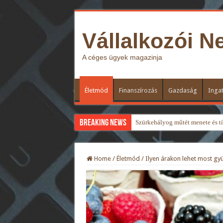
Vállalkozói N
A céges ügyek magazinja
Életmód
Finanszírozás
Gazdaság
Ingat
Breaking News
Szürkehályog műtét menete és típ
Home
/
Életmód
/
Ilyen árakon lehet most gyü