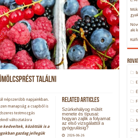
Műkö
gyak
Növe
aki 
Külf
Rova
ümölcsprést találni
Related Articles
ál népszerűbb napjainkban.
F
iszen manapság a csapból is
Szürkehályog műtét
endszeres testmozgás
menete és típusai:
hogyan zajlik a folyamat
eknél változtatásra
I
az első vizsgálattól a
 kedveltek, közöttük is a
gyógyulásig?
gokban gazdag jellegük
2026-06-26