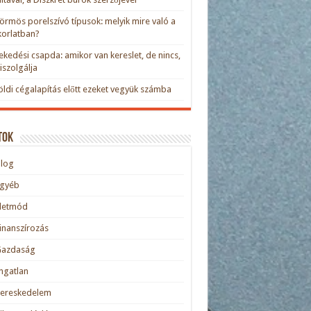
rmös porelszívó típusok: melyik mire való a
orlatban?
kedési csapda: amikor van kereslet, de nincs,
kiszolgálja
öldi cégalapítás előtt ezeket vegyük számba
tok
blog
Egyéb
Életmód
inanszírozás
Gazdaság
ngatlan
Kereskedelem