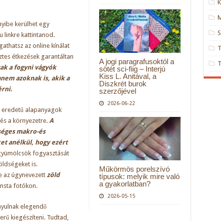
K
M
yibe kerülhet egy
S
u linkre
kattintanod.
thatsz az online kínálat
öztes étkezések garantáltan
A jogi paragrafusoktól a
ak a fogyni vágyók
sötét sci-fiig – Interjú
Kiss L. Anitával, a
nem azoknak is, akik a
Diszkrét burok
rni.
szerzőjével
2026-06-22
ati eredetű alapanyagok
és a környezetre.
A
séges makro-és
t anélkül, hogy ezért
gyümölcsök fogyasztását
ldségeket is.
Műkörmös porelszívó
e az úgynevezett
zöld
típusok: melyik mire való
a gyakorlatban?
nsta fotókon.
2026-05-15
onyulnak elegendő
szerű kiegészíteni. Tudtad,