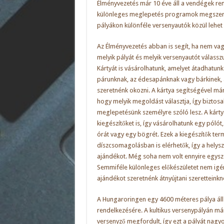
Élményvezetés már 10 éve áll a vendégek ren
különleges meglepetés programok megszerv
pályákon különféle versenyautók közül lehet 
Az Élményvezetés abban is segít, ha nem va
melyik pályát és melyik versenyautót válassz
Kártyát is vásárolhatunk, amelyet átadhatunk
párunknak, az édesapánknak vagy bárkinek,
szeretnénk okozni. A kártya segítségével már
hogy melyik megoldást választja, így biztos
meglepetésünk személyre szóló lesz. A kárty
kiegészítőket is, így vásárolhatunk egy pólót,
órát vagy egy bögrét. Ezek a kiegészítők te
díszcsomagolásban is elérhetők, így a helyszí
ajándékot. Még soha nem volt ennyire egysz
Semmiféle különleges előkészületet nem igé
ajándékot szeretnénk átnyújtani szeretteinkn
A Hungaroringen egy 4600 méteres pálya ál
rendelkezésére. A kultikus versenypályán má
versenyző megfordult, így ezt a pályát nagyo