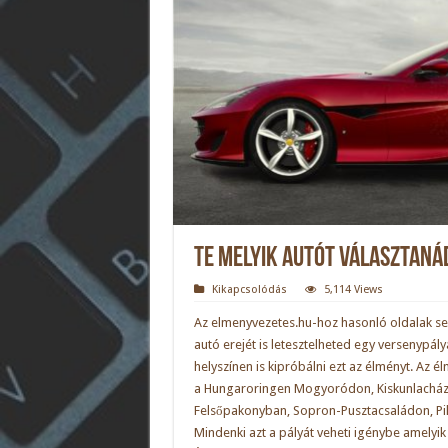
Te melyik autót választan
Kikapcsolódás
5,114 Views
Az
elmenyvezetes.hu
-hoz hasonló oldalak s
autó erejét is letesztelheted egy versenypály
helyszínen is kipróbálni ezt az élményt. Az é
a Hungaroringen Mogyoródon, Kiskunlacház
Felsőpakonyban, Sopron-Pusztacsaládon, Pil
Mindenki azt a pályát veheti igénybe amelyi