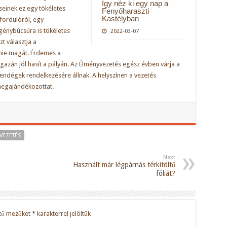
Így néz ki egy nap a
einek ez egy tökéletes
Fenyőharaszti
Kastélyban
vfordulóról, egy
génybúcsúra is tökéletes
2022-03-07
zt választja a
nie magát. Érdemes a
igazán jól hasít a pályán. Az Élményvezetés egész évben várja a
ndégek rendelkezésére állnak. A helyszínen a vezetés
megajándékozottat.
VEZETÉS
Next
Használt már légpárnás térkitöltő
fóliát?
ző mezőket
*
karakterrel jelöltük