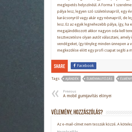
meglepetés helyszínéül. A Forma 1 szerelmes
pálya lesz, legyen szó születésnapról, egy é
karácsonyról vagy akár egy névnapról, de le
lesz. Ez az egyik legnehezebb pálya, így, ha e
megajándékozott akkor nagyon oda kell ten
tesztvezetésre olyan autót választani, amely 
vendégeket, így tényleg minden ünnepen a ve
megkezdése előtt egy profi csapat segíti a 
Facebook
Share
Tags
AJÁNDÉK
ÉLMÉNYAUTÓZÁS
ÉLMÉNY
Previous
A mobil gumijavítás előnyei
Vélemény, hozzászólás?
Az e-mail-címet nem tesszük közzé.
A kötele
Hozzászólás