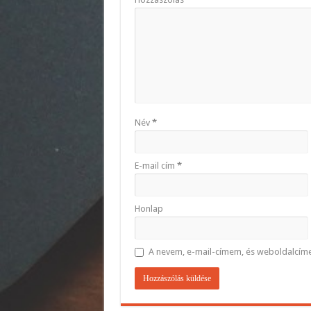
Név
*
E-mail cím
*
Honlap
A nevem, e-mail-címem, és weboldalcí