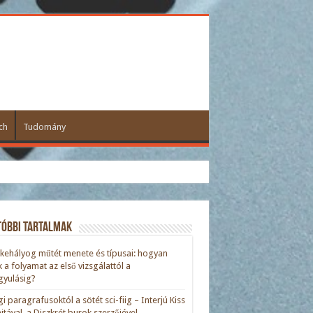
ch
Tudomány
tóbbi tartalmak
kehályog műtét menete és típusai: hogyan
ik a folyamat az első vizsgálattól a
yulásig?
gi paragrafusoktól a sötét sci-fiig – Interjú Kiss
nitával, a Diszkrét burok szerzőjével