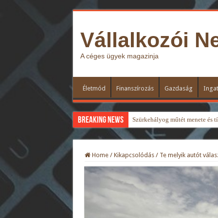
Vállalkozói N
A céges ügyek magazinja
Életmód
Finanszírozás
Gazdaság
Ingat
Breaking News
Szürkehályog műtét menete és típ
Home
/
Kikapcsolódás
/
Te melyik autót vála