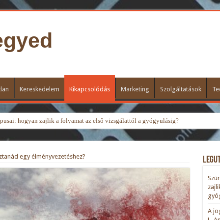
egyed
lan
Kereskedelem
Kikapcsolódás
Marketing
Szolgáltatások
Te
usai: hogyan zajlik a folyamat az első vizsgálattól a gyógyulásig?
sztanád egy élményvezetéshez?
Legu
Szür
zajl
gyóg
A jo
L. A