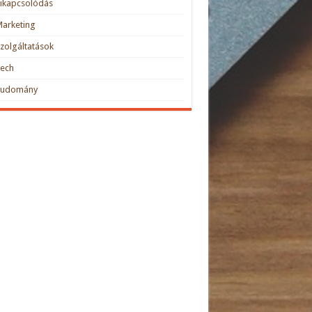
ikapcsolódás
arketing
zolgáltatások
Tech
Tudomány