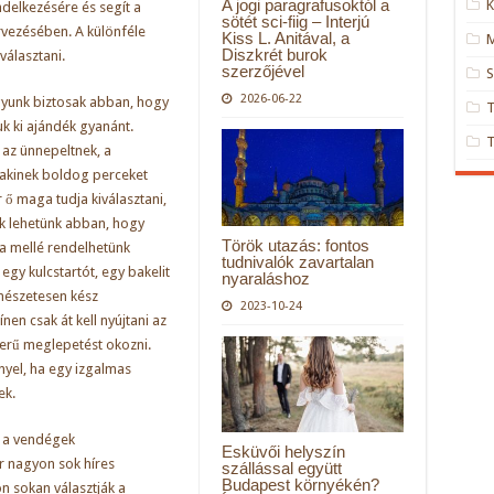
A jogi paragrafusoktól a
K
delkezésére és segít a
sötét sci-fiig – Interjú
ezésében. A különféle
Kiss L. Anitával, a
M
Diszkrét burok
választani.
szerzőjével
S
2026-06-22
gyunk biztosak abban, hogy
uk ki ajándék gyanánt.
 az ünnepeltnek, a
 akinek boldog perceket
 ő maga tudja kiválasztani,
ak lehetünk abban, hogy
Török utazás: fontos
a mellé rendelhetünk
tudnivalók zavartalan
 egy kulcstartót, egy bakelit
nyaraláshoz
rmészetesen kész
2023-10-24
nen csak át kell nyújtani az
erű meglepetést okozni.
nyel, ha egy izgalmas
ek.
l a vendégek
Esküvői helyszín
r nagyon sok híres
szállással együtt
Budapest környékén?
n sokan választják a