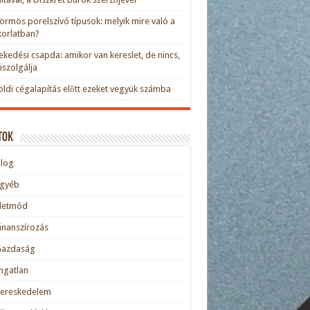
rmös porelszívó típusok: melyik mire való a
orlatban?
kedési csapda: amikor van kereslet, de nincs,
kiszolgálja
öldi cégalapítás előtt ezeket vegyük számba
tok
blog
Egyéb
Életmód
inanszírozás
Gazdaság
ngatlan
Kereskedelem