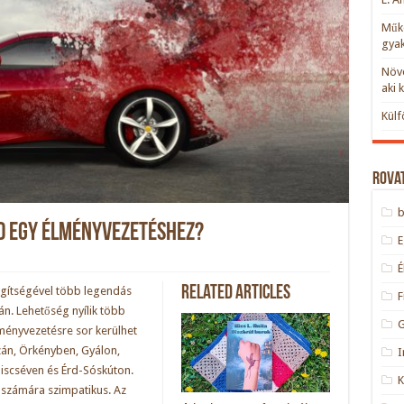
Műkö
gyak
Növe
aki 
Külf
Rova
ád egy élményvezetéshez?
Related Articles
egítségével több legendás
F
án. Lehetőség nyílik több
lményvezetésre sor kerülhet
án, Örkényben, Gyálon,
I
iscséven és Érd-Sóskúton.
k számára szimpatikus. Az