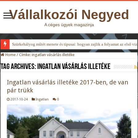
Vállalkozói Negyed
A céges ügyek magazinja
Szürkehályog műtét menete és típusai: hogyan zajlik a folyamat az első viz
Home
/
Címke:
ingatlan vásárlás illetéke
Tag Archives:
ingatlan vásárlás illetéke
Ingatlan vásárlás illetéke 2017-ben, de van
pár trükk
2017-10-24
Ingatlan
0