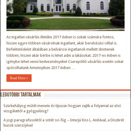
Az ingatlan vásárlás illetéke 2017 évben is sokak számára fontos,
hiszen egyre többen vásárolnak ingatlant, akár beruházási céllal is.
Befektetésként általában a belvárosi ingatlanok mellett döntenek
többen, hiszen akár bérbe is lehet adni a lakásokat. 2017-es évben is
igénybe lehet venni kedvezményeket Cserepótló vásárlás esetén sokat
spórolhatunk Amennyiben 2017 évben …
Read More »
Legutóbbi tartalmak
Szürkehályog műtét menete és típusai: hogyan zajlik a folyamat az első
vizsgálattól a gyógyulásig?
A jogi paragrafusoktól a sötét sci-fiig – Interjú Kiss L. Anitával, a Diszkrét
burok szerzőjével