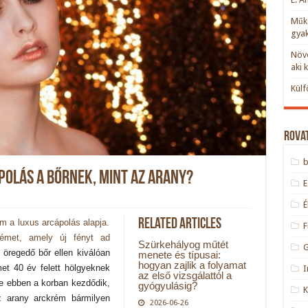
Műkö
gyak
Növe
aki 
Külf
Rova
polás a bőrnek, mint az arany?
Related Articles
m a luxus arcápolás alapja.
F
rémet, amely új fényt ad
Szürkehályog műtét
 öregedő bőr ellen kiválóan
menete és típusai:
hogyan zajlik a folyamat
et 40 év felett hölgyeknek
I
az első vizsgálattól a
se ebben a korban kezdődik,
gyógyulásig?
Az arany arckrém bármilyen
2026-06-26