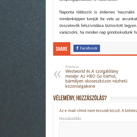
Naponta többször is érdemes használni 
mindenképpen kenjük be vele az arcunkat
összetevők felszívódása biztosított legyen.
varázsolni, ha minden nap gondoskodunk ha
Facebook
Share
Previous
Westworld és A szolgálólány
meséje: Az HBO Go bárhol,
bármilyen okoseszközön nézhető
közönségsikerei
Vélemény, hozzászólás?
Az e-mail-címet nem tesszük közzé.
A kötele
Hozzászólás