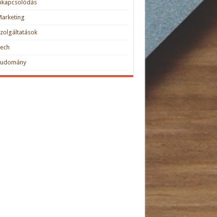
ikapcsolódás
arketing
zolgáltatások
Tech
Tudomány