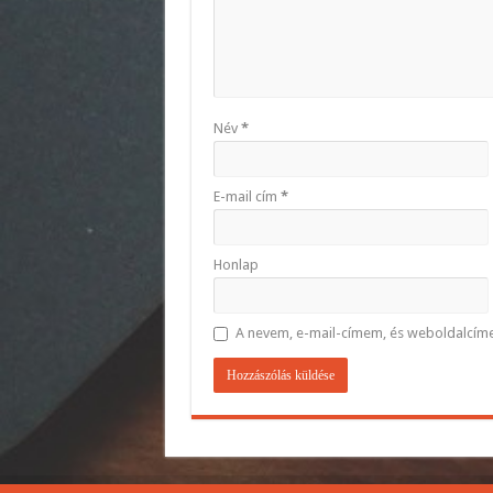
Név
*
E-mail cím
*
Honlap
A nevem, e-mail-címem, és weboldalcí