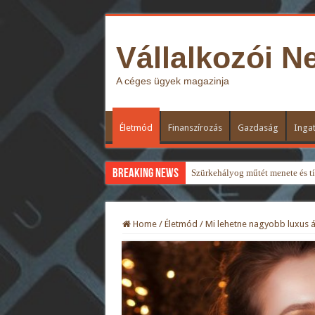
Vállalkozói N
A céges ügyek magazinja
Életmód
Finanszírozás
Gazdaság
Ingat
Breaking News
Szürkehályog műtét menete és típ
Home
/
Életmód
/
Mi lehetne nagyobb luxus á