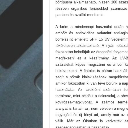
bőrtípusra alkalmazható, hiszen 100 száz
részben organikus forrásokból származó
paraben és szulfát mentes is.
A krém a mindennapi használat során hid
arcbőrt és antioxidáns valamint anti-agi
bőrfelszínt emellett SPF 15 UV védelemmel
tökéletesen alkalmazható. A nyári idősz
fokozottan beindítják az öregedési folyamat
megfékezni ez a készítmény. Az UV-B
százalékát képes megszűrni és a bőr ká
bekövetkezni. A fiatalok is bátran használ
segít a bőrrák kialakulásának megelőzés
amikor fokozottan ki van téve bőrünk a na
használata. Az arckrém számtalan te
tartalmaz, mint például a ricinusolaj, a she
kövirózsa-magkivonat. A számos termé
aranyat is tartalmaz, nem véletlen a megn
ragyogást és új fényt ad, amely már az e
válik. Már az Ókorban is kedvelték a
szépségápolásban is használtak.