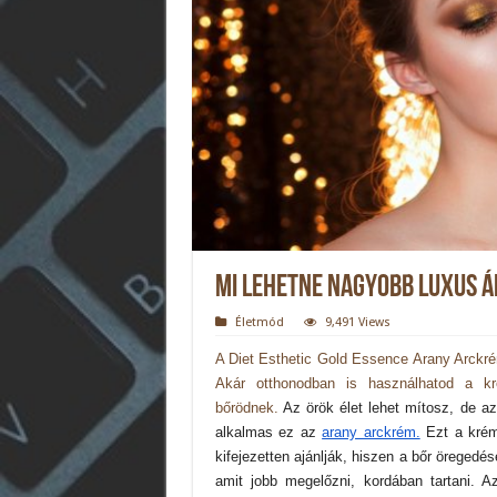
Mi lehetne nagyobb luxus á
Életmód
9,491 Views
A Diet Esthetic Gold Essence Arany Arckré
Akár otthonodban is használhatod a k
bőrödnek.
Az örök élet lehet mítosz, de az
alkalmas ez az
arany arckrém.
Ezt a krém
kifejezetten ajánlják, hiszen a bőr öregedé
amit jobb megelőzni, kordában tartani. 