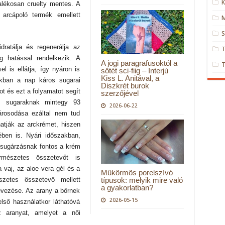
K
alékosan cruelty mentes. A
 arcápoló termék emellett
M
S
ratálja és regenerálja az
ng hatással rendelkezik. A
A jogi paragrafusoktól a
 is ellátja, így nyáron is
sötét sci-fiig – Interjú
Kiss L. Anitával, a
akban a nap káros sugarai
Diszkrét burok
ot és ezt a folyamatot segít
szerzőjével
 sugaraknak mintegy 93
2026-06-22
rosodása ezáltal nem tud
hatják az arckrémet, hiszen
ében is. Nyári időszakban,
psugárzásnak fontos a krém
rmészetes összetevőt is
a vaj, az aloe vera gél és a
Műkörmös porelszívó
típusok: melyik mire való
szetes összetevő mellett
a gyakorlatban?
evezése. Az arany a bőrnek
2026-05-15
lső használatkor láthatóvá
z aranyat, amelyet a női