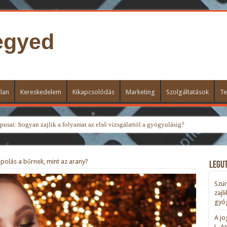
egyed
lan
Kereskedelem
Kikapcsolódás
Marketing
Szolgáltatások
Te
usai: hogyan zajlik a folyamat az első vizsgálattól a gyógyulásig?
polás a bőrnek, mint az arany?
Legu
Szür
zajl
gyóg
A jo
L. A