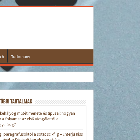
ch
Tudomány
tóbbi tartalmak
kehályog műtét menete és típusai: hogyan
ik a folyamat az első vizsgálattól a
yulásig?
gi paragrafusoktól a sötét sci-fiig – Interjú Kiss
nitával, a Diszkrét burok szerzőjével