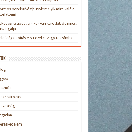
rmös porelszívó típusok: melyik mire való a
orlatban?
kedési csapda: amikor van kereslet, de nincs,
kiszolgálja
öldi cégalapítás előtt ezeket vegyük számba
tok
blog
Egyéb
Életmód
inanszírozás
Gazdaság
ngatlan
Kereskedelem