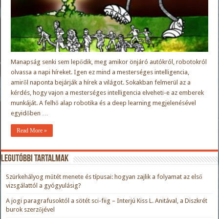
Manapság senki sem lepődik, meg amikor önjáró autókról, robotokról
olvassa a napi híreket. Igen ez mind a mesterséges intelligencia,
amiről naponta bejárják a hírek a világot. Sokakban felmerül az a
kérdés, hogy vajon a mesterséges intelligencia elveheti-e az emberek
munkáját. A felhő alap robotika és a deep learning megjelenésével
egyidőben …
Read More »
Legutóbbi tartalmak
Szürkehályog műtét menete és típusai: hogyan zajlik a folyamat az első
vizsgálattól a gyógyulásig?
A jogi paragrafusoktól a sötét sci-fiig – Interjú Kiss L. Anitával, a Diszkrét
burok szerzőjével