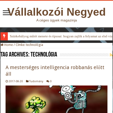
Vállalkozói Negyed
A céges ügyek magazinja
Szürkehályog műtét menete és típusai: hogyan zajlik a folyamat az első viz
Home
/
Címke:
technológia
Tag Archives:
technológia
A mesterséges intelligencia robbanás előtt
áll
2017-08-20
Tudomány
0