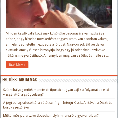
Minden kezdő vállalkozásnak külső tőke bevonására van szüksége
ahhoz, hogy hirtelen növekedésre tegyen szert. Van azonban valami,
ami elengedhetetlen, ez pedig a jó ötlet. Nagyon sok élő példa van
előttünk, amely ékesen bizonyítja, hogy egy jó ötlet akár kezdőtőke
nélkül is megvalósítható. Amennyiben meg van az ötlet és mellé az …
Read More »
Legutóbbi tartalmak
Szürkehályog műtét menete és típusai: hogyan zajlik a folyamat az első
vizsgálattól a gyógyulásig?
A jogi paragrafusoktól a sötét sci-fiig – Interjú Kiss L. Anitával, a Diszkrét
burok szerzőjével
Műkörmös porelszívó típusok: melyik mire való a gyakorlatban?