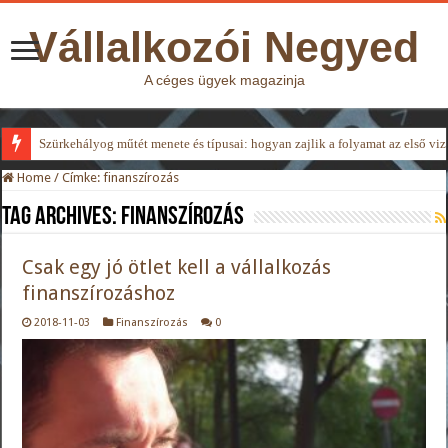
Vállalkozói Negyed
A céges ügyek magazinja
Szürkehályog műtét menete és típusai: hogyan zajlik a folyamat az első viz
Home
/
Címke:
finanszírozás
Tag Archives:
finanszírozás
Csak egy jó ötlet kell a vállalkozás
finanszírozáshoz
2018-11-03
Finanszírozás
0