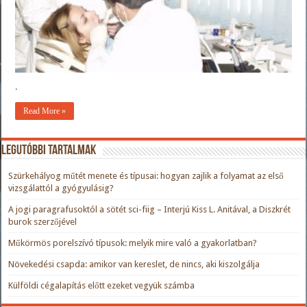
.
Read More »
Legutóbbi tartalmak
Szürkehályog műtét menete és típusai: hogyan zajlik a folyamat az első
vizsgálattól a gyógyulásig?
A jogi paragrafusoktól a sötét sci-fiig – Interjú Kiss L. Anitával, a Diszkrét
burok szerzőjével
Műkörmös porelszívó típusok: melyik mire való a gyakorlatban?
Növekedési csapda: amikor van kereslet, de nincs, aki kiszolgálja
Külföldi cégalapítás előtt ezeket vegyük számba