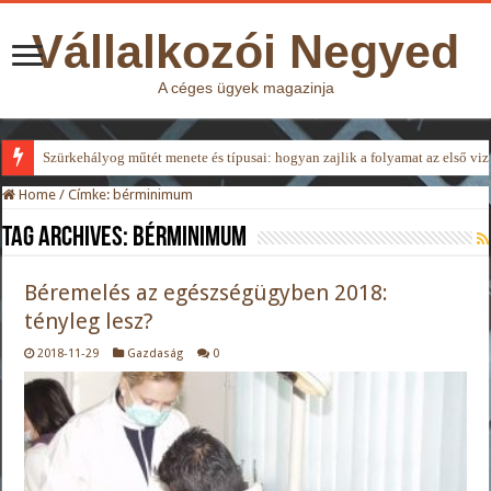
Vállalkozói Negyed
A céges ügyek magazinja
Szürkehályog műtét menete és típusai: hogyan zajlik a folyamat az első viz
Home
/
Címke:
bérminimum
Tag Archives:
bérminimum
Béremelés az egészségügyben 2018:
tényleg lesz?
2018-11-29
Gazdaság
0