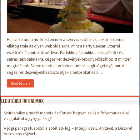
Ha azt se tudja hol kezdjen neki a szervezkedésnek, akkor érdemes
ellátogatnia az olyan weboldalakra, mint a Party Caesar. Éttermi
eszközök és bútorok bérlése. Partykhoz és bulikra, esküvőkhöz és
sátras lakodalmakra, céges rendezvények lebonyolításához itt minden
megtalálunk. Szinte minden területen tudnak segítséget nyújtani. A
céges rendezvényekhez biztosítják a bútorokat és a …
Read More »
Legutóbbi tartalmak
Szürkehályog műtét menete és típusai: hogyan zajlik a folyamat az első
vizsgálattól a gyógyulásig?
A jogi paragrafusoktól a sötét sci-fiig – Interjú Kiss L. Anitával, a Diszkrét
burok szerzőjével