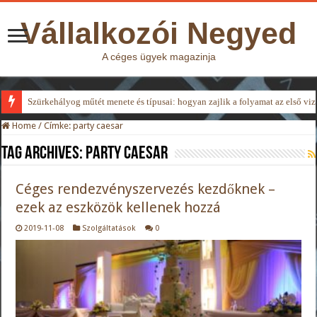
Vállalkozói Negyed
A céges ügyek magazinja
Szürkehályog műtét menete és típusai: hogyan zajlik a folyamat az első viz
Home
/
Címke:
party caesar
Tag Archives:
party caesar
Céges rendezvényszervezés kezdőknek –
ezek az eszközök kellenek hozzá
2019-11-08
Szolgáltatások
0