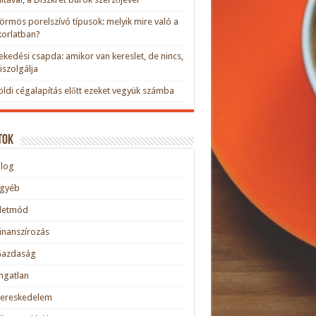
rmös porelszívó típusok: melyik mire való a
orlatban?
kedési csapda: amikor van kereslet, de nincs,
kiszolgálja
öldi cégalapítás előtt ezeket vegyük számba
tok
blog
Egyéb
Életmód
inanszírozás
Gazdaság
ngatlan
Kereskedelem