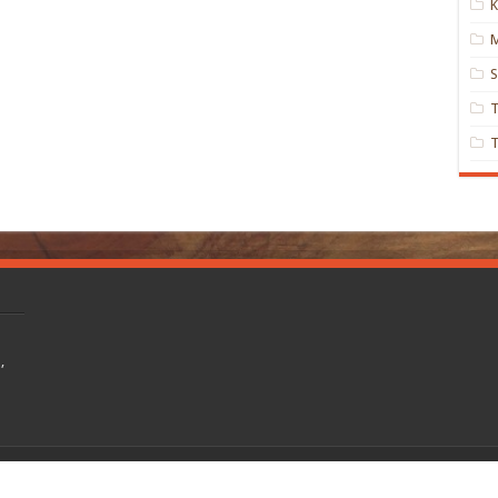
K
M
S
,