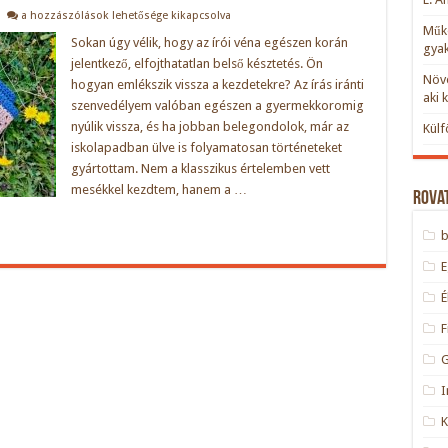
A
a hozzászólások lehetősége kikapcsolva
jogi
Műkö
paragrafusoktól
Sokan úgy vélik, hogy az írói véna egészen korán
gyak
a
jelentkező, elfojthatatlan belső késztetés. Ön
sötét
Növe
sci-
hogyan emlékszik vissza a kezdetekre? Az írás iránti
fiig
aki 
szenvedélyem valóban egészen a gyermekkoromig
–
Interjú
nyúlik vissza, és ha jobban belegondolok, már az
Külf
Kiss
L.
iskolapadban ülve is folyamatosan történeteket
Anitával,
gyártottam. Nem a klasszikus értelemben vett
a
Diszkrét
mesékkel kezdtem, hanem a …
Rova
burok
szerzőjével
bejegyzéshez
F
I