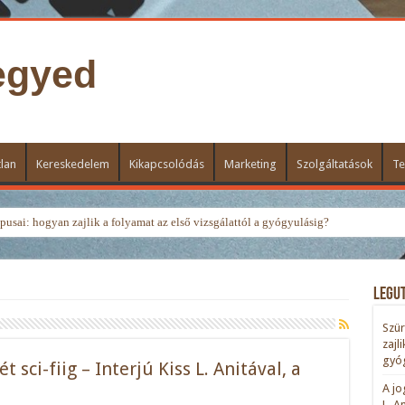
egyed
lan
Kereskedelem
Kikapcsolódás
Marketing
Szolgáltatások
Te
usai: hogyan zajlik a folyamat az első vizsgálattól a gyógyulásig?
Legu
Szür
zajl
gyóg
t sci-fiig – Interjú Kiss L. Anitával, a
A jo
L. A