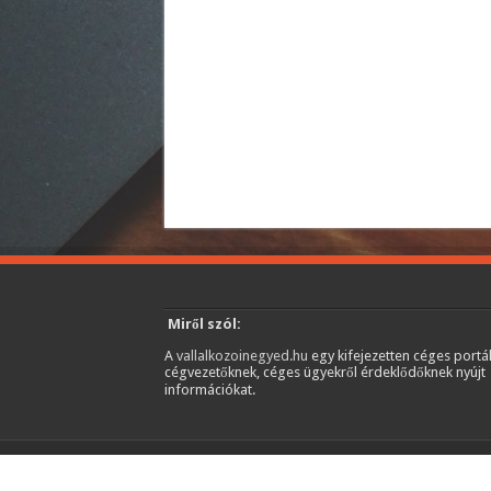
Miről szól:
A
vallalkozoinegyed.hu
egy kifejezetten céges portál
cégvezetőknek, céges ügyekről érdeklődőknek nyújt
információkat.
© Copyright 2026, Minden jog fenntartva