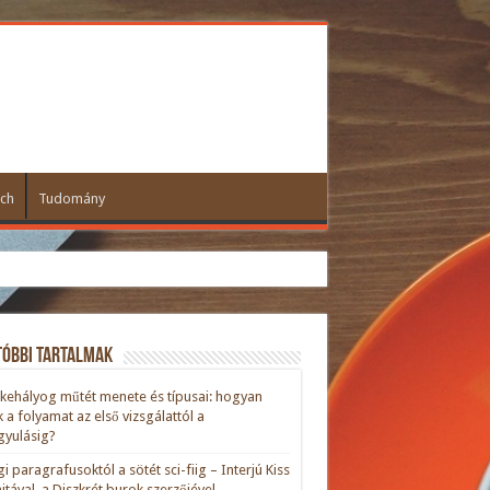
ch
Tudomány
tóbbi tartalmak
kehályog műtét menete és típusai: hogyan
ik a folyamat az első vizsgálattól a
yulásig?
gi paragrafusoktól a sötét sci-fiig – Interjú Kiss
nitával, a Diszkrét burok szerzőjével