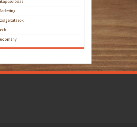
ikapcsolódás
arketing
zolgáltatások
Tech
Tudomány