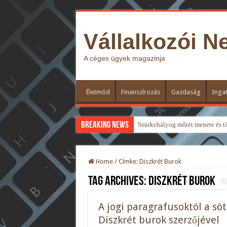
Vállalkozói N
A céges ügyek magazinja
Életmód
Finanszírozás
Gazdaság
Ingat
Breaking News
Szürkehályog műtét menete és típ
Home
/
Címke:
Diszkrét Burok
Tag Archives:
Diszkrét Burok
A jogi paragrafusoktól a söté
Diszkrét burok szerzőjével