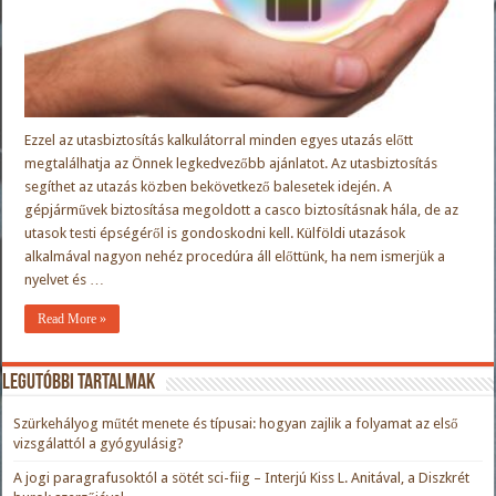
Ezzel az utasbiztosítás kalkulátorral minden egyes utazás előtt
megtalálhatja az Önnek legkedvezőbb ajánlatot. Az utasbiztosítás
segíthet az utazás közben bekövetkező balesetek idején. A
gépjárművek biztosítása megoldott a casco biztosításnak hála, de az
utasok testi épségéről is gondoskodni kell. Külföldi utazások
alkalmával nagyon nehéz procedúra áll előttünk, ha nem ismerjük a
nyelvet és …
Read More »
Legutóbbi tartalmak
Szürkehályog műtét menete és típusai: hogyan zajlik a folyamat az első
vizsgálattól a gyógyulásig?
A jogi paragrafusoktól a sötét sci-fiig – Interjú Kiss L. Anitával, a Diszkrét