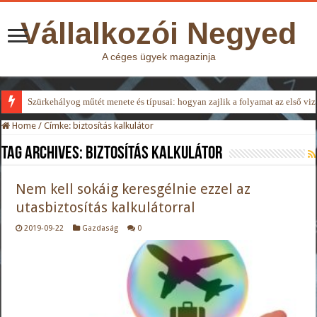
Vállalkozói Negyed
A céges ügyek magazinja
Szürkehályog műtét menete és típusai: hogyan zajlik a folyamat az első viz
Home
/
Címke:
biztosítás kalkulátor
Tag Archives:
biztosítás kalkulátor
Nem kell sokáig keresgélnie ezzel az
utasbiztosítás kalkulátorral
2019-09-22
Gazdaság
0